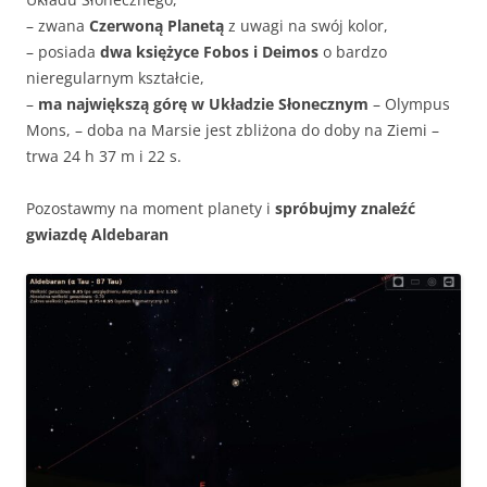
– zwana
Czerwoną Planetą
z uwagi na swój kolor,
–
posiada
dwa księżyce Fobos i Deimos
o bardzo
nieregularnym kształcie,
–
ma największą górę w Układzie Słonecznym
– Olympus
Mons, – doba na Marsie jest zbliżona do doby na Ziemi –
trwa 24 h 37 m i 22 s.
Pozostawmy na moment planety i
spróbujmy znaleźć
gwiazdę Aldebaran