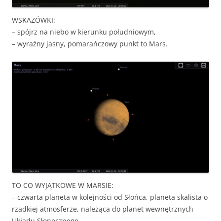
WSKAZÓWKI:
– spójrz na niebo w kierunku południowym,
– wyraźny jasny, pomarańczowy punkt to Mars.
TO CO WYJĄTKOWE W MARSIE:
– czwarta planeta w kolejności od Słońca, planeta skalista o
rzadkiej atmosferze, należąca do planet wewnętrznych
Układu Słonecznego,