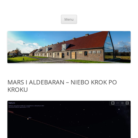
Przejdź
do
Transgraniczny Ośrodek Edukacji
treści
Ekologicznej w Zalesiu
Menu
MARS I ALDEBARAN – NIEBO KROK PO
KROKU