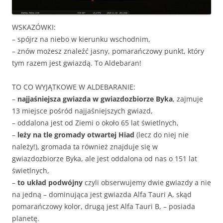
WSKAZÓWKI:
– spójrz na niebo w kierunku wschodnim,
– znów możesz znaleźć jasny, pomarańczowy punkt, który
tym razem jest gwiazdą. To Aldebaran!
TO CO WYJĄTKOWE W ALDEBARANIE:
–
najjaśniejsza gwiazda w gwiazdozbiorze Byka
, zajmuje
13 miejsce pośród najjaśniejszych gwiazd,
– oddalona jest od Ziemi o około 65 lat świetlnych,
–
leży na tle gromady otwartej Hiad
(lecz do niej nie
należy!), gromada ta również znajduje się w
gwiazdozbiorze Byka, ale jest oddalona od nas o 151 lat
świetlnych,
–
to układ podwójny
czyli obserwujemy dwie gwiazdy a nie
na jedną – dominująca jest gwiazda Alfa Tauri A, skąd
pomarańczowy kolor, drugą jest Alfa Tauri B, – posiada
planetę.