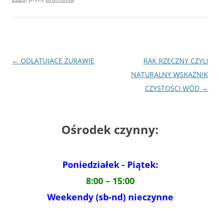
Nawigacja
←
ODLATUJĄCE ŻURAWIE
RAK RZECZNY CZYLI
wpisu
NATURALNY WSKAŹNIK
CZYSTOŚCI WÓD
→
Ośrodek czynny:
Poniedziałek - Piątek:
8:00 – 15:00
Weekendy (sb-nd) nieczynne