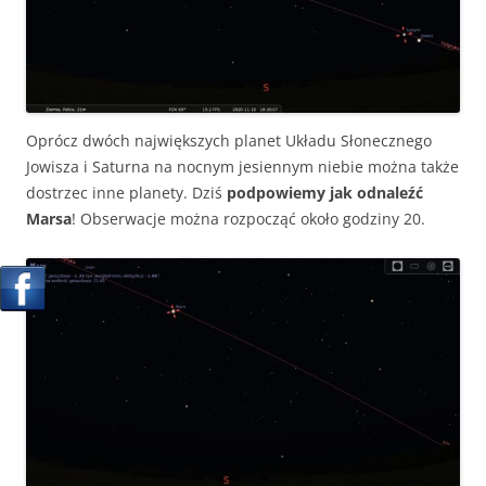
Oprócz dwóch największych planet Układu Słonecznego
Jowisza i Saturna na nocnym jesiennym niebie można także
dostrzec inne planety. Dziś
podpowiemy jak odnaleźć
Marsa
! Obserwacje można rozpocząć około godziny 20.