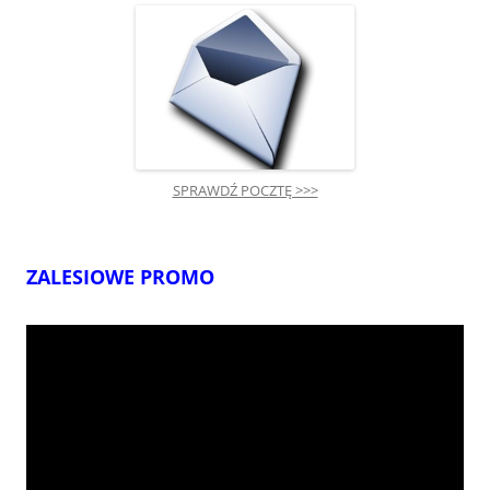
SPRAWDŹ POCZTĘ >>>
ZALESIOWE PROMO
Odtwarzacz
video