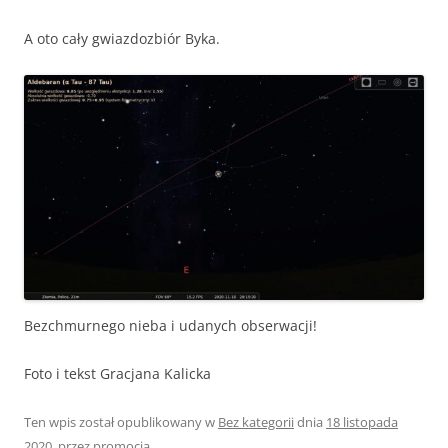
A oto cały gwiazdozbiór Byka.
Bezchmurnego nieba i udanych obserwacji!
Foto i tekst Gracjana Kalicka
Ten wpis został opublikowany w
Bez kategorii
dnia
18 listopada
2020
,
przez
promocja
.