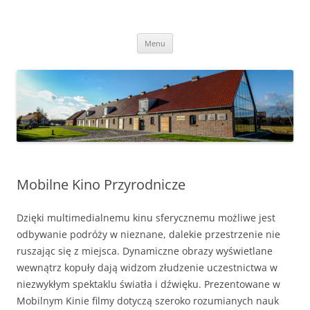
Przejdź
do
Transgraniczny Ośrodek Edukacji
treści
Ekologicznej w Zalesiu
Menu
Mobilne Kino Przyrodnicze
Dzięki multimedialnemu kinu sferycznemu możliwe jest
odbywanie podróży w nieznane, dalekie przestrzenie nie
ruszając się z miejsca. Dynamiczne obrazy wyświetlane
wewnątrz kopuły dają widzom złudzenie uczestnictwa w
niezwykłym spektaklu światła i dźwięku. Prezentowane w
Mobilnym Kinie filmy dotyczą szeroko rozumianych nauk