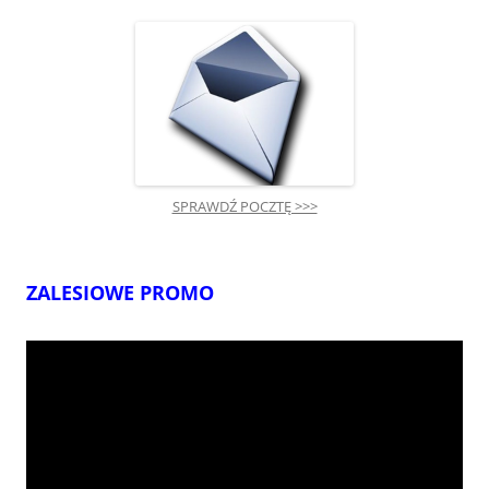
SPRAWDŹ POCZTĘ >>>
ZALESIOWE PROMO
Odtwarzacz
video