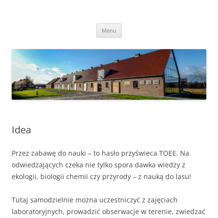
Przejdź
do
Transgraniczny Ośrodek Edukacji
treści
Ekologicznej w Zalesiu
Menu
Idea
Przez zabawę do nauki – to hasło przyświeca TOEE. Na
odwiedzających czeka nie tylko spora dawka wiedzy z
ekologii, biologii chemii czy przyrody – z nauką do lasu!
Tutaj samodzielnie można uczestniczyć z zajęciach
laboratoryjnych, prowadzić obserwacje w terenie, zwiedzać