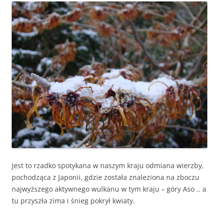
Jest to rzadko spotykana w naszym kraju odmiana wierzby,
pochodząca z Japonii, gdzie została znaleziona na zboczu
najwyższego aktywnego wulkanu w tym kraju – góry Aso .. a
tu przyszła zima i śnieg pokrył kwiaty.