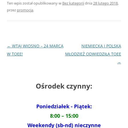
Ten wpis został opublikowany w
Bez kategorii
dnia
28 lutego 2018
,
przez
promocja
.
Nawigacja
←
WTAJ WIOSNO – 24 MARCA
NIEMIECKA I POLSKA
wpisu
W TOEE!
MŁODZIEŻ ODWIEDZIŁA TOEE
→
Ośrodek czynny:
Poniedziałek - Piątek:
8:00 – 15:00
Weekendy (sb-nd) nieczynne