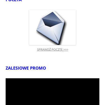
SPRAWDŹ POCZTĘ >>>
ZALESIOWE PROMO
Odtwarzacz
video