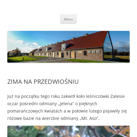
Przejdź
do
Transgraniczny Ośrodek Edukacji
treści
Ekologicznej w Zalesiu
Menu
ZIMA NA PRZEDWIOŚNIU
Już na początku tego roku zakwitł koło leśniczówki Zalesie
oczar pośredni odmiany „Jelena” o pięknych
pomarańczowych kwiatach a w połowie lutego pojawiły się
różowe bazie na wierzbie odmiany „Mt. Aso”.