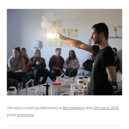
Ten wpis został opublikowany w
Bez kategorii
dnia
29 marca 2018
,
przez
promocja
.