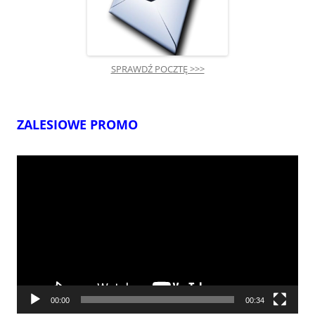
SPRAWDŹ POCZTĘ >>>
ZALESIOWE PROMO
Odtwarzacz
video
00:00
00:34