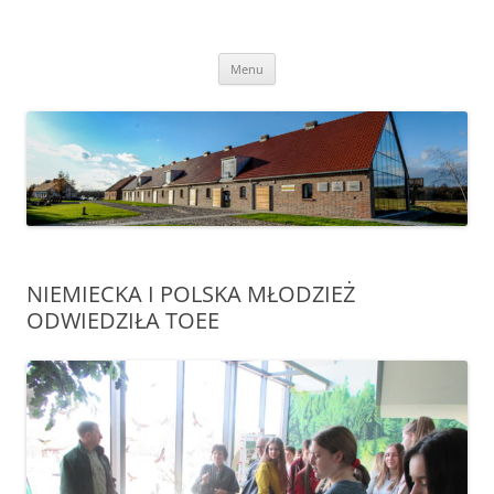
Przejdź
do
Transgraniczny Ośrodek Edukacji
treści
Ekologicznej w Zalesiu
Menu
NIEMIECKA I POLSKA MŁODZIEŻ
ODWIEDZIŁA TOEE