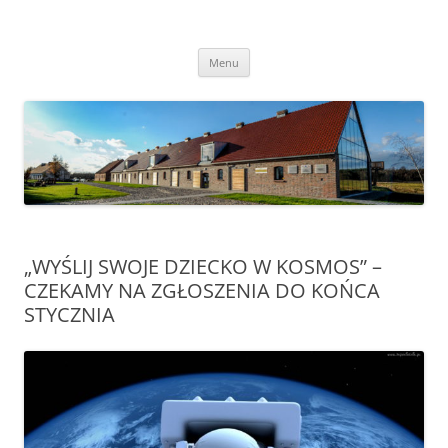
Przejdź
do
Transgraniczny Ośrodek Edukacji
treści
Ekologicznej w Zalesiu
Menu
„WYŚLIJ SWOJE DZIECKO W KOSMOS” –
CZEKAMY NA ZGŁOSZENIA DO KOŃCA
STYCZNIA