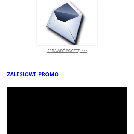
SPRAWDŹ POCZTĘ >>>
ZALESIOWE PROMO
Odtwarzacz
video