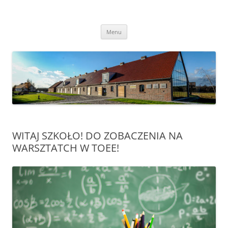
Przejdź
do
Transgraniczny Ośrodek Edukacji
treści
Ekologicznej w Zalesiu
Menu
WITAJ SZKOŁO! DO ZOBACZENIA NA
WARSZTATCH W TOEE!