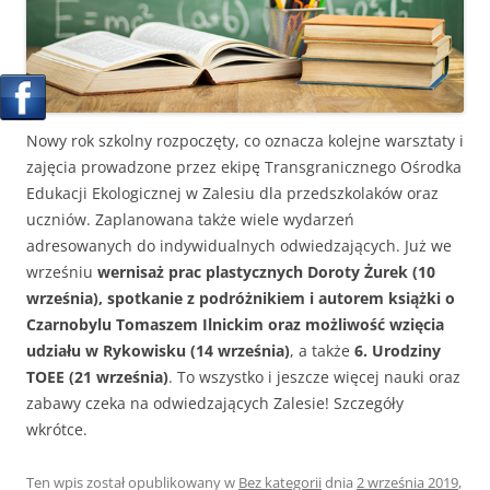
Nowy rok szkolny rozpoczęty, co oznacza kolejne warsztaty i
zajęcia prowadzone przez ekipę Transgranicznego Ośrodka
Edukacji Ekologicznej w Zalesiu dla przedszkolaków oraz
uczniów. Zaplanowana także wiele wydarzeń
adresowanych do indywidualnych odwiedzających. Już we
wrześniu
wernisaż prac plastycznych Doroty Żurek (10
września),
spotkanie z podróżnikiem i autorem książki o
Czarnobylu Tomaszem Ilnickim oraz możliwość wzięcia
udziału w Rykowisku (14 września)
, a także
6. Urodziny
TOEE (21 września)
. To wszystko i jeszcze więcej nauki oraz
zabawy czeka na odwiedzających Zalesie! Szczegóły
wkrótce.
Ten wpis został opublikowany w
Bez kategorii
dnia
2 września 2019
,