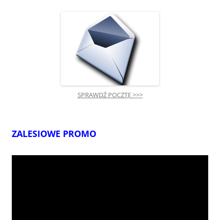
SPRAWDŹ POCZTĘ >>>
ZALESIOWE PROMO
Odtwarzacz
video