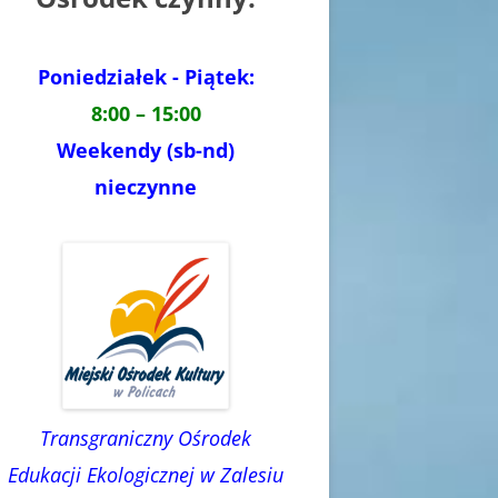
Poniedziałek - Piątek:
8:00 – 15:00
Weekendy (sb-nd)
nieczynne
Transgraniczny Ośrodek
Edukacji Ekologicznej w Zalesiu