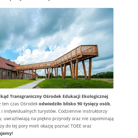
OGRÓD DYDAKTYCZNY
ZAJĘCIA TERENOWE
odkąd Transgraniczny Ośrodek Edukacji Ekologicznej
ez ten czas Ośrodek
odwiedziło blisko 90 tysięcy osób
,
 i indywidualnych turystów. Codziennie instruktorzy
 uwrażliwiają na piękno przyrody oraz nie zapominają
rzy do tej pory mieli okazję poznać TOEE oraz
ujemy!