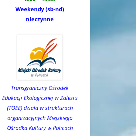
Weekendy (sb-nd)
nieczynne
Transgraniczny Ośrodek
Edukacji Ekologicznej w Zalesiu
(TOEE) działa w strukturach
organizacyjnych Miejskiego
Ośrodka Kultury w Policach