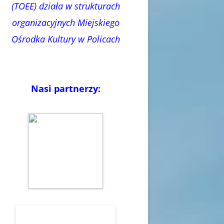
(TOEE) działa w strukturach
organizacyjnych Miejskiego
Ośrodka Kultury w Policach
Nasi partnerzy: