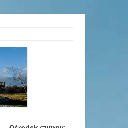
iu
Ośrodek czynny: