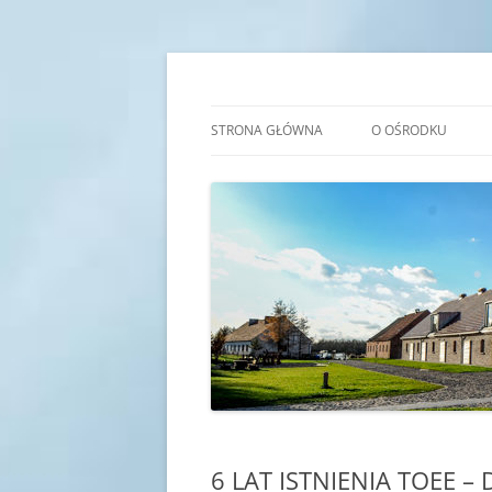
Przejdź
do
treści
Transgraniczny Ośro
STRONA GŁÓWNA
O OŚRODKU
IDEA
HISTORIA
KADRA
SALE EDUKACYJNE
6 LAT ISTNIENIA TOEE – 