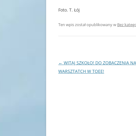
Foto. T. Łój
Ten wpis został opublikowany w
Bez katego
Nawigacja
←
WITAJ SZKOŁO! DO ZOBACZENIA N
wpisu
WARSZTATCH W TOEE!