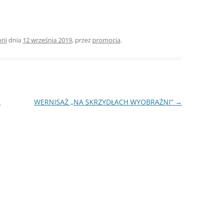
rii
dnia
12 września 2019
,
przez
promocja
.
A
WERNISAŻ „NA SKRZYDŁACH WYOBRAŹNI”
→