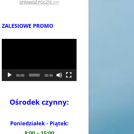
SPRAWDŹ POCZTĘ >>>
ZALESIOWE PROMO
Odtwarzacz
video
00:00
00:34
Ośrodek czynny:
Poniedziałek - Piątek:
8:00 – 15:00