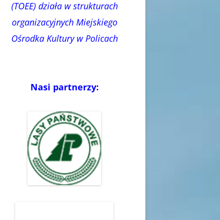
(TOEE) działa w strukturach
organizacyjnych Miejskiego
Ośrodka Kultury w Policach
Nasi partnerzy: