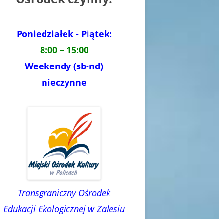
Poniedziałek - Piątek:
8:00 – 15:00
Weekendy (sb-nd)
nieczynne
Transgraniczny Ośrodek
Edukacji Ekologicznej w Zalesiu