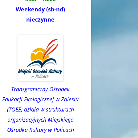
Weekendy (sb-nd)
nieczynne
Transgraniczny Ośrodek
Edukacji Ekologicznej w Zalesiu
(TOEE) działa w strukturach
organizacyjnych Miejskiego
Ośrodka Kultury w Policach