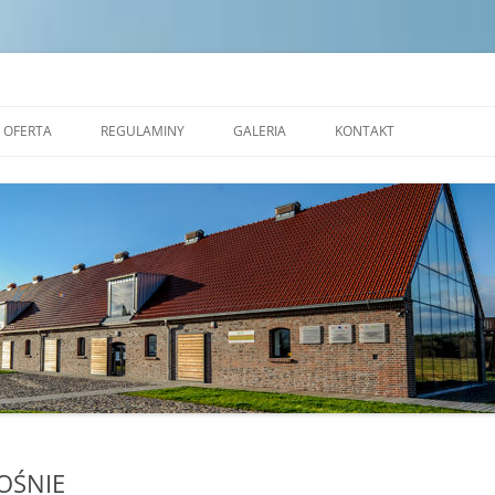
dek Edukacji Ekologicznej w Zales
OFERTA
REGULAMINY
GALERIA
KONTAKT
NAUKOWE WARSZTATY
STANDARDY OCHRONY
OKOLICZNOŚCIOWE
MAŁOLETNICH
PRACOWNIA CERAMICZNA
REGULAMIN POBYTU GRUP W
REZERWAT FORMY
TRANSGRANICZNYM OŚRODKU
EDUKACJI EKOLOGICZNEJ W
ALEJA NAUKI
ZALESIU
SALA EKOSYSTEMÓW
SALA ZJAWISK ATMOSFERYCZNYCH
SALA PLASTYCZNA
OŚNIE
MOBILNE KINO PRZYRODNICZE