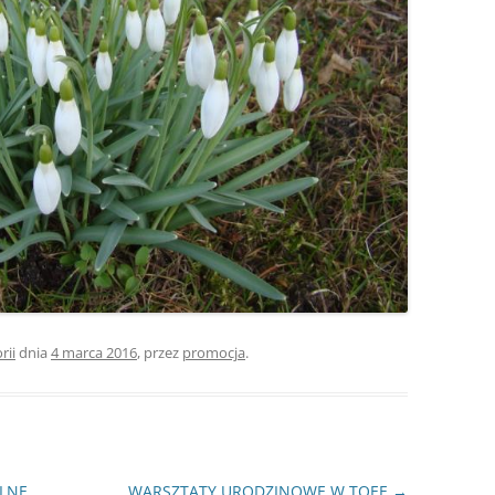
rii
dnia
4 marca 2016
,
przez
promocja
.
LNE
WARSZTATY URODZINOWE W TOEE
→