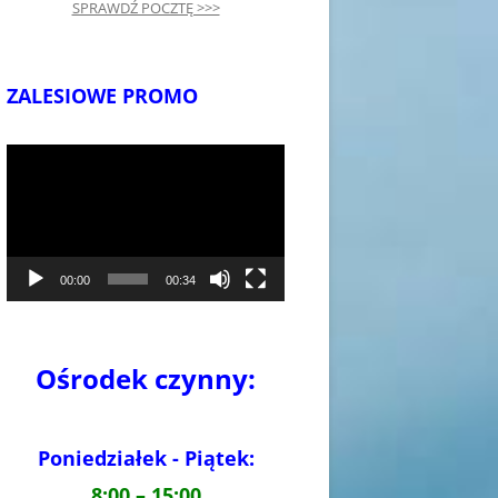
SPRAWDŹ POCZTĘ >>>
ZALESIOWE PROMO
Odtwarzacz
video
00:00
00:34
Ośrodek czynny:
Poniedziałek - Piątek:
8:00 – 15:00