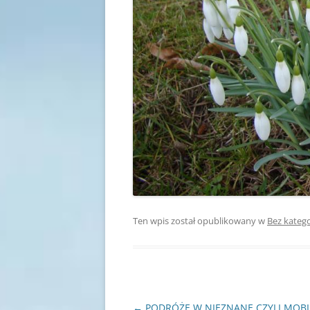
Ten wpis został opublikowany w
Bez katego
Nawigacja
←
PODRÓŻE W NIEZNANE CZYLI MOBI