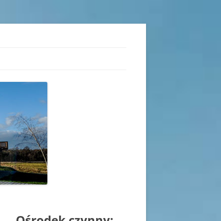
iu
Ośrodek czynny: