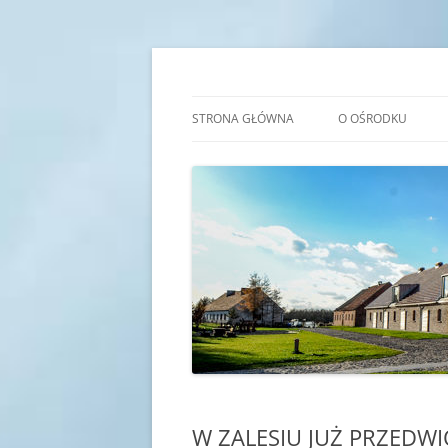
Przejdź
do
treści
Transgraniczny Ośro
STRONA GŁÓWNA
O OŚRODKU
IDEA
HISTORIA
KADRA
SALE EDUKACYJNE
W ZALESIU JUŻ PRZEDWI