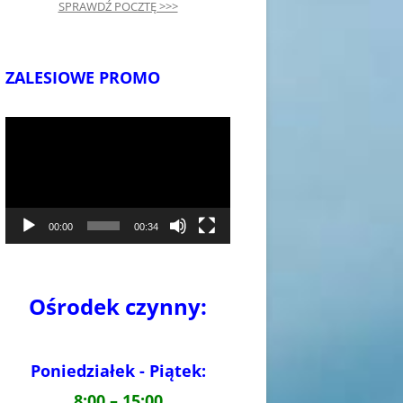
SPRAWDŹ POCZTĘ >>>
ZALESIOWE PROMO
Odtwarzacz
video
00:00
00:34
Ośrodek czynny:
Poniedziałek - Piątek:
8:00 – 15:00