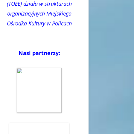
(TOEE) działa w strukturach
organizacyjnych Miejskiego
Ośrodka Kultury w Policach
Nasi partnerzy: