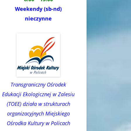
Weekendy (sb-nd)
nieczynne
Transgraniczny Ośrodek
Edukacji Ekologicznej w Zalesiu
(TOEE) działa w strukturach
organizacyjnych Miejskiego
Ośrodka Kultury w Policach