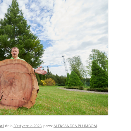
rii
dnia
30 stycznia 2023
,
przez
ALEKSANDRA PLUMBOM
.