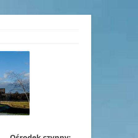
iu
Ośrodek czynny: