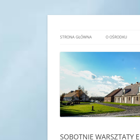
Przejdź
do
treści
Transgraniczny Ośro
STRONA GŁÓWNA
O OŚRODKU
IDEA
HISTORIA
KADRA
SALE EDUKACYJNE
SOBOTNIE WARSZTATY E