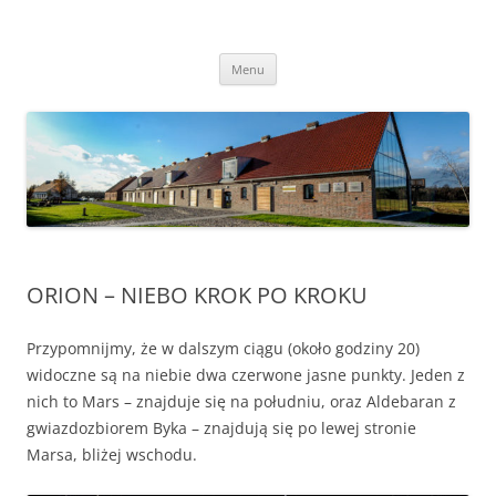
Przejdź
do
Transgraniczny Ośrodek Edukacji
treści
Ekologicznej w Zalesiu
Menu
ORION – NIEBO KROK PO KROKU
Przypomnijmy, że w dalszym ciągu (około godziny 20)
widoczne są na niebie dwa czerwone jasne punkty. Jeden z
nich to Mars – znajduje się na południu, oraz Aldebaran z
gwiazdozbiorem Byka – znajdują się po lewej stronie
Marsa, bliżej wschodu.