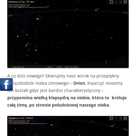
A co dziś nowego? Skierujmy nasz wzrok na przepiękny
gwiazdozbiór nieba zimowego –
Orion
. Kojarzyć możemy
ten kształt gdyż jest bardzo charakterystyczny –
przypomina wielką klepsydrę na niebie, która to króluje
całą zimę, po stronie południowej naszego nieba
.