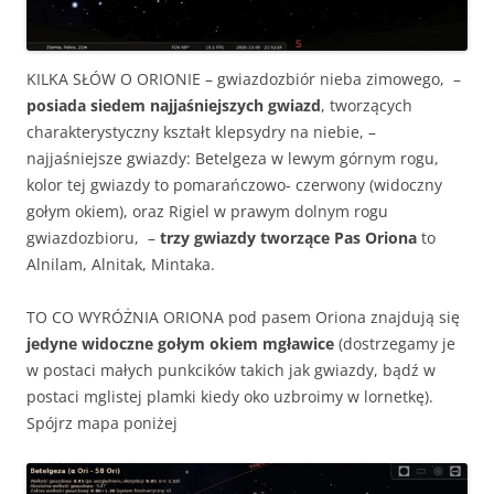
KILKA SŁÓW O ORIONIE – gwiazdozbiór nieba zimowego, –
posiada siedem najjaśniejszych gwiazd
, tworzących
charakterystyczny kształt klepsydry na niebie, –
najjaśniejsze gwiazdy: Betelgeza w lewym górnym rogu,
kolor tej gwiazdy to pomarańczowo- czerwony (widoczny
gołym okiem), oraz Rigiel w prawym dolnym rogu
gwiazdozbioru, –
trzy gwiazdy tworzące Pas Oriona
to
Alnilam, Alnitak, Mintaka.
TO CO WYRÓŻNIA ORIONA pod pasem Oriona znajdują się
jedyne widoczne gołym okiem mgławice
(dostrzegamy je
w postaci małych punkcików takich jak gwiazdy, bądź w
postaci mglistej plamki kiedy oko uzbroimy w lornetkę).
Spójrz mapa poniżej