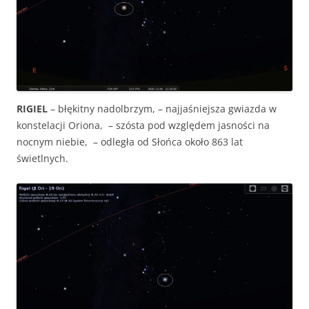
RIGIEL
– błękitny nadolbrzym, – najjaśniejsza gwiazda w
konstelacji Oriona, – szósta pod względem jasności na
nocnym niebie, – odległa od Słońca około 863 lat
świetlnych.