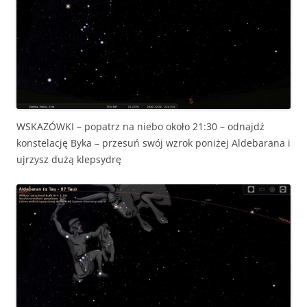
WSKAZÓWKI – popatrz na niebo około 21:30 – odnajdź
konstelację Byka – przesuń swój wzrok poniżej Aldebarana i
ujrzysz dużą klepsydrę