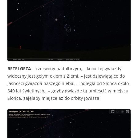
BETELGEZA
– czerwony nadolbrzym, – kolor tej gwiazdy
widoczny jest gołym okiem z Ziemi, – jest dziewiątą co do
jasności gwiazda naszego nieba, – odległa od Słońca około
640 lat świetlnych, – gdyby gwiazdę tą umieścić w miejscu
Słońca, zajęłaby miejsce aż do orbity Jowisza