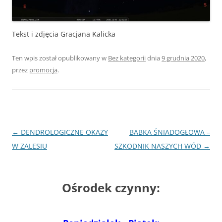
Tekst i zdjęcia Gracjana Kalicka
Ten wpis został opublikowany w
Bez kategorii
dnia
9 grudnia 2020
,
przez
promocja
.
Nawigacja
←
DENDROLOGICZNE OKAZY
BABKA ŚNIADOGŁOWA –
wpisu
W ZALESIU
SZKODNIK NASZYCH WÓD
→
Ośrodek czynny: