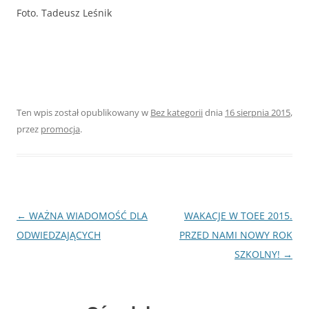
Foto. Tadeusz Leśnik
Ten wpis został opublikowany w
Bez kategorii
dnia
16 sierpnia 2015
,
przez
promocja
.
Nawigacja
←
WAŻNA WIADOMOŚĆ DLA
WAKACJE W TOEE 2015.
wpisu
ODWIEDZAJĄCYCH
PRZED NAMI NOWY ROK
SZKOLNY!
→