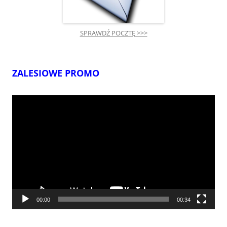
SPRAWDŹ POCZTĘ >>>
ZALESIOWE PROMO
Odtwarzacz
video
00:00
00:34