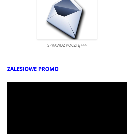
SPRAWDŹ POCZTĘ >>>
ZALESIOWE PROMO
Odtwarzacz
video