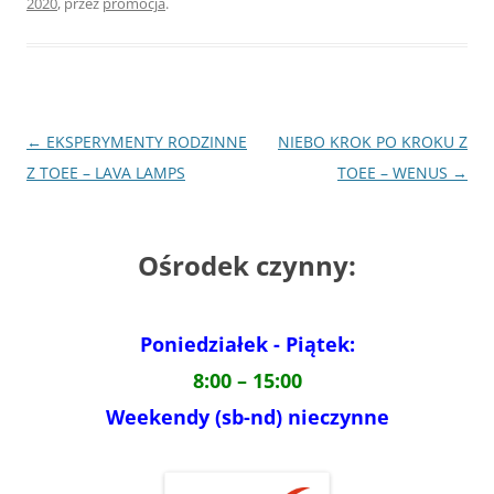
2020
,
przez
promocja
.
Nawigacja
←
EKSPERYMENTY RODZINNE
NIEBO KROK PO KROKU Z
wpisu
Z TOEE – LAVA LAMPS
TOEE – WENUS
→
Ośrodek czynny:
Poniedziałek - Piątek:
8:00 – 15:00
Weekendy (sb-nd) nieczynne