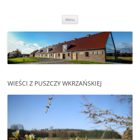
Przejdź
do
Transgraniczny Ośrodek Edukacji
treści
Ekologicznej w Zalesiu
Menu
WIEŚCI Z PUSZCZY WKRZAŃSKIEJ