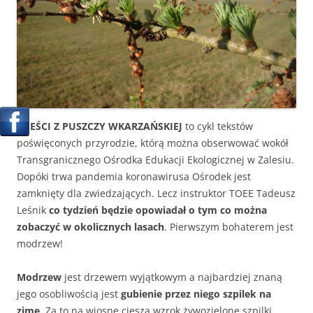
WIEŚCI Z PUSZCZY WKARZAŃSKIEJ
to cykl tekstów
poświęconych przyrodzie, którą można obserwować wokół
Transgranicznego Ośrodka Edukacji Ekologicznej w Zalesiu.
Dopóki trwa pandemia koronawirusa Ośrodek jest
zamknięty dla zwiedzających. Lecz instruktor TOEE Tadeusz
Leśnik
co tydzień będzie opowiadał o tym co można
zobaczyć w okolicznych lasach
. Pierwszym bohaterem jest
modrzew!
Modrzew
jest drzewem wyjątkowym a najbardziej znaną
jego osobliwością jest
gubienie przez niego szpilek na
zimę
. Za to na wiosnę cieszą wzrok żywozielone szpilki,