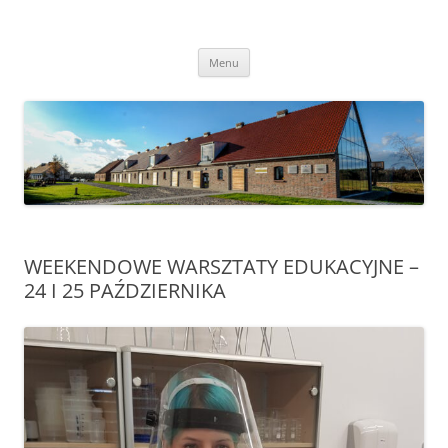
Przejdź
do
Transgraniczny Ośrodek Edukacji
treści
Ekologicznej w Zalesiu
Menu
WEEKENDOWE WARSZTATY EDUKACYJNE –
24 I 25 PAŹDZIERNIKA