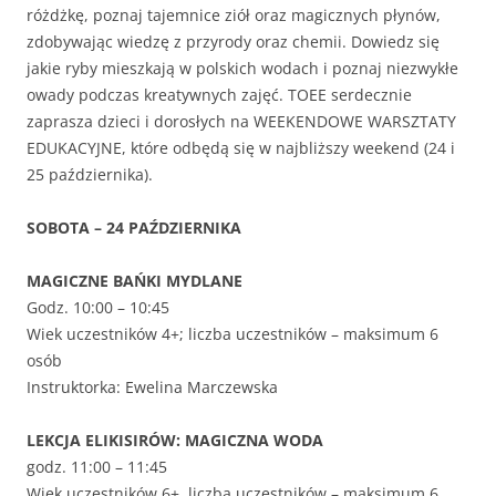
różdżkę, poznaj tajemnice ziół oraz magicznych płynów,
zdobywając wiedzę z przyrody oraz chemii. Dowiedz się
jakie ryby mieszkają w polskich wodach i poznaj niezwykłe
owady podczas kreatywnych zajęć. TOEE serdecznie
zaprasza dzieci i dorosłych na WEEKENDOWE WARSZTATY
EDUKACYJNE, które odbędą się w najbliższy weekend (24 i
25 października).
SOBOTA – 24 PAŹDZIERNIKA
MAGICZNE BAŃKI MYDLANE
Godz. 10:00 – 10:45
Wiek uczestników 4+; liczba uczestników – maksimum 6
osób
Instruktorka: Ewelina Marczewska
LEKCJA ELIKISIRÓW: MAGICZNA WODA
godz. 11:00 – 11:45
Wiek uczestników 6+, liczba uczestników – maksimum 6