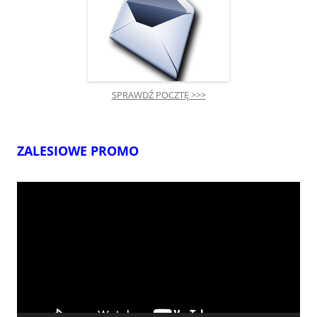
SPRAWDŹ POCZTĘ >>>
ZALESIOWE PROMO
Odtwarzacz
video