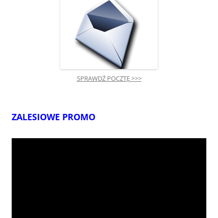
SPRAWDŹ POCZTĘ >>>
ZALESIOWE PROMO
Odtwarzacz
video