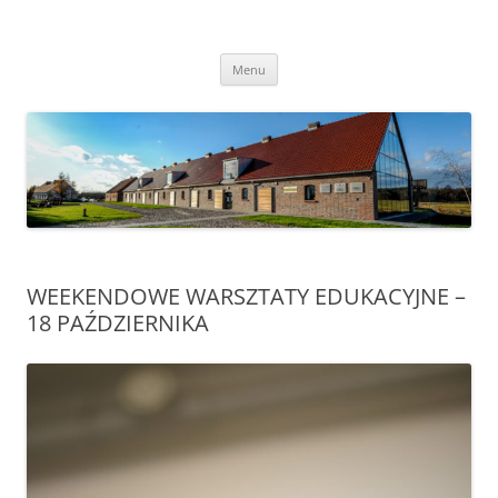
Przejdź
do
Transgraniczny Ośrodek Edukacji
treści
Ekologicznej w Zalesiu
Menu
WEEKENDOWE WARSZTATY EDUKACYJNE –
18 PAŹDZIERNIKA