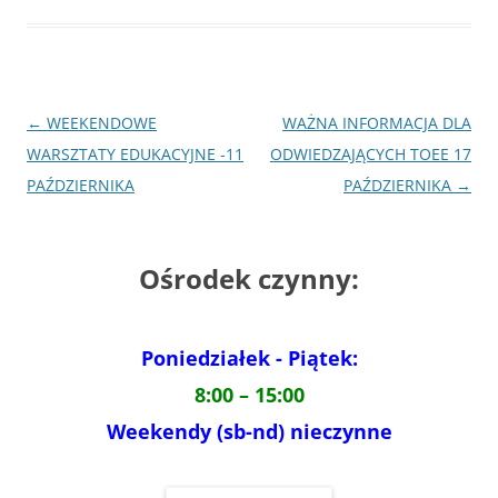
Nawigacja
←
WEEKENDOWE
WAŻNA INFORMACJA DLA
wpisu
WARSZTATY EDUKACYJNE -11
ODWIEDZAJĄCYCH TOEE 17
PAŹDZIERNIKA
PAŹDZIERNIKA
→
Ośrodek czynny:
Poniedziałek - Piątek:
8:00 – 15:00
Weekendy (sb-nd) nieczynne