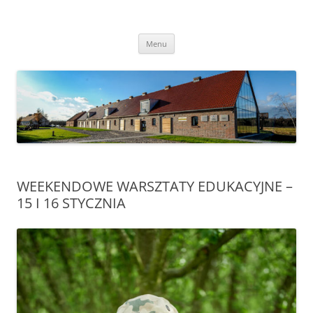
Przejdź
do
Transgraniczny Ośrodek Edukacji
treści
Ekologicznej w Zalesiu
Menu
WEEKENDOWE WARSZTATY EDUKACYJNE –
15 I 16 STYCZNIA