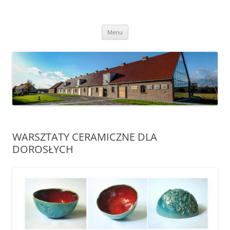
Przejdź
do
Transgraniczny Ośrodek Edukacji
treści
Ekologicznej w Zalesiu
Menu
WARSZTATY CERAMICZNE DLA
DOROSŁYCH