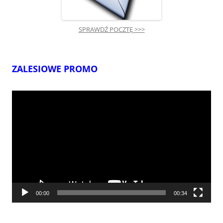
SPRAWDŹ POCZTĘ >>>
ZALESIOWE PROMO
Odtwarzacz
video
00:00
00:34