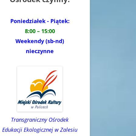
Poniedziałek - Piątek:
8:00 – 15:00
Weekendy (sb-nd)
nieczynne
Transgraniczny Ośrodek
Edukacji Ekologicznej w Zalesiu