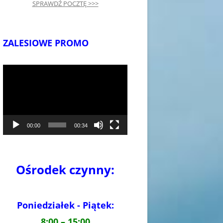
SPRAWDŹ POCZTĘ >>>
ZALESIOWE PROMO
Odtwarzacz
video
00:00
00:34
Ośrodek czynny:
Poniedziałek - Piątek:
8:00 – 15:00