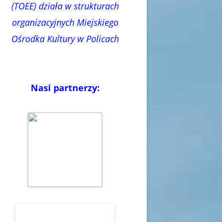
(TOEE) działa w strukturach
organizacyjnych Miejskiego
Ośrodka Kultury w Policach
Nasi partnerzy: