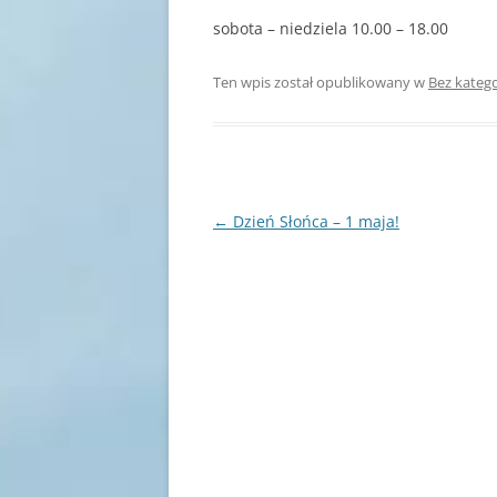
sobota – niedziela 10.00 – 18.00
Ten wpis został opublikowany w
Bez katego
Nawigacja
←
Dzień Słońca – 1 maja!
wpisu