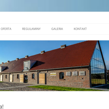
dek Edukacji Ekologicznej w Zales
OFERTA
REGULAMINY
GALERIA
KONTAKT
NAUKOWE WARSZTATY
STANDARDY OCHRONY
OKOLICZNOŚCIOWE
MAŁOLETNICH
PRACOWNIA CERAMICZNA
REGULAMIN POBYTU GRUP W
REZERWAT FORMY
TRANSGRANICZNYM OŚRODKU
EDUKACJI EKOLOGICZNEJ W
ALEJA NAUKI
ZALESIU
SALA EKOSYSTEMÓW
SALA ZJAWISK ATMOSFERYCZNYCH
SALA PLASTYCZNA
a!
MOBILNE KINO PRZYRODNICZE