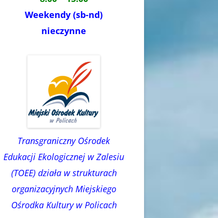
Weekendy (sb-nd)
nieczynne
Transgraniczny Ośrodek
Edukacji Ekologicznej w Zalesiu
(TOEE) działa w strukturach
organizacyjnych Miejskiego
Ośrodka Kultury w Policach