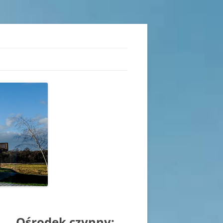
iu
Ośrodek czynny: