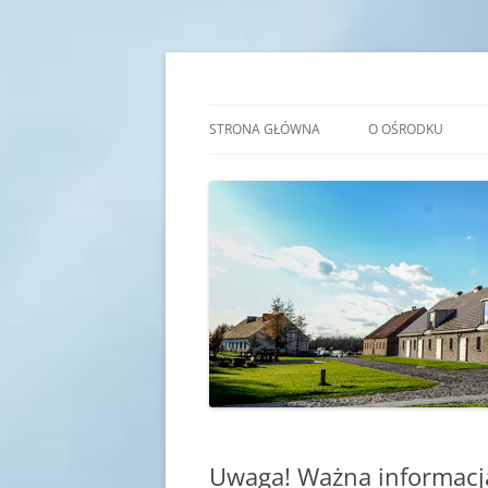
Przejdź
do
treści
Transgraniczny Ośro
STRONA GŁÓWNA
O OŚRODKU
IDEA
HISTORIA
KADRA
SALE EDUKACYJNE
Uwaga! Ważna informacj