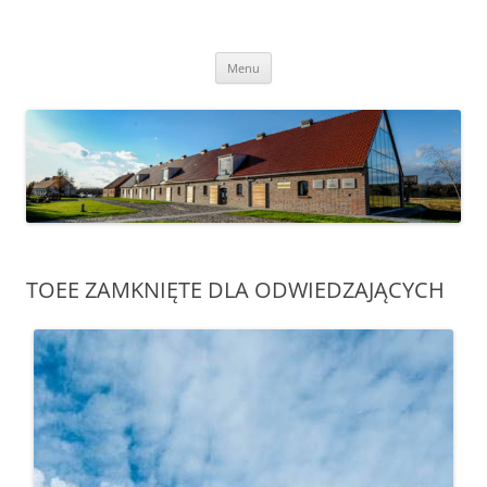
Przejdź
do
Transgraniczny Ośrodek Edukacji
treści
Ekologicznej w Zalesiu
Menu
TOEE ZAMKNIĘTE DLA ODWIEDZAJĄCYCH