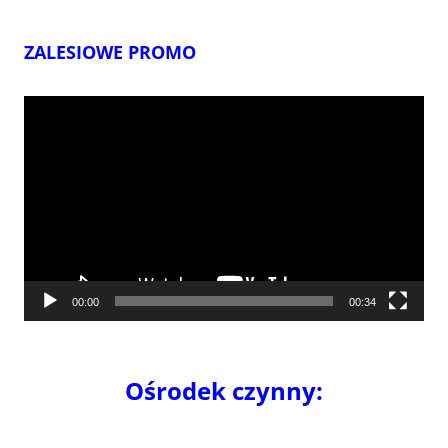
ZALESIOWE PROMO
Odtwarzacz
video
00:00
00:34
Ośrodek czynny: