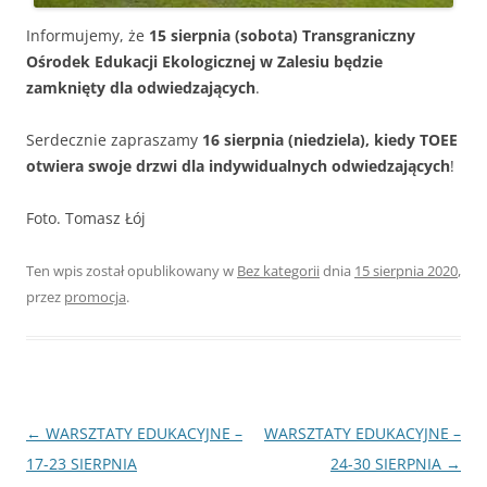
Informujemy, że
15 sierpnia (sobota) Transgraniczny
Ośrodek Edukacji Ekologicznej w Zalesiu będzie
zamknięty dla odwiedzających
.
Serdecznie zapraszamy
16 sierpnia (niedziela), kiedy TOEE
otwiera swoje drzwi dla indywidualnych odwiedzających
!
Foto. Tomasz Łój
Ten wpis został opublikowany w
Bez kategorii
dnia
15 sierpnia 2020
,
przez
promocja
.
Nawigacja
←
WARSZTATY EDUKACYJNE –
WARSZTATY EDUKACYJNE –
wpisu
17-23 SIERPNIA
24-30 SIERPNIA
→