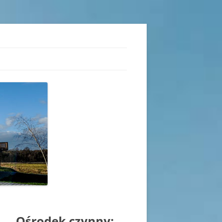
iu
Ośrodek czynny: