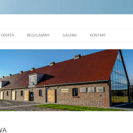
dek Edukacji Ekologicznej w Zales
OFERTA
REGULAMINY
GALERIA
KONTAKT
NAUKOWE WARSZTATY
STANDARDY OCHRONY
OKOLICZNOŚCIOWE
MAŁOLETNICH
PRACOWNIA CERAMICZNA
REGULAMIN POBYTU GRUP W
REZERWAT FORMY
TRANSGRANICZNYM OŚRODKU
EDUKACJI EKOLOGICZNEJ W
ALEJA NAUKI
ZALESIU
SALA EKOSYSTEMÓW
SALA ZJAWISK ATMOSFERYCZNYCH
SALA PLASTYCZNA
WA
MOBILNE KINO PRZYRODNICZE