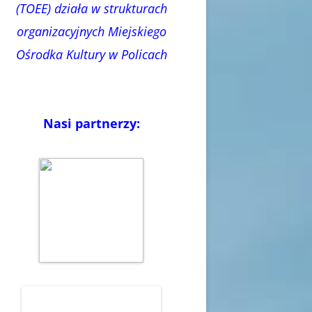
(TOEE) działa w strukturach
organizacyjnych Miejskiego
Ośrodka Kultury w Policach
Nasi partnerzy: