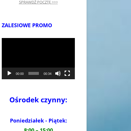
SPRAWDŹ POCZTĘ >>>
ZALESIOWE PROMO
Odtwarzacz
video
00:00
00:34
Ośrodek czynny:
Poniedziałek - Piątek:
8:00 – 15:00