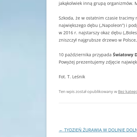
jakąkolwiek inną grupą organizmów. Ma
Szkoda, że w ostatnim czasie tracimy 
największego dębu („Napoleon”) i pod
w 2016 r. najstarszy okaz dębu („Bol
zniszczył najgrubsze drzewo w Polsce,
10 października przypada
Światowy D
Powyżej prezentujemy zdjęcie najwięk
Fot. T. Leśnik
Ten wpis został opublikowany w
Bez katego
Nawigacja
←
TYDZIEŃ ŻURAWIA W DOLINIE DOLN