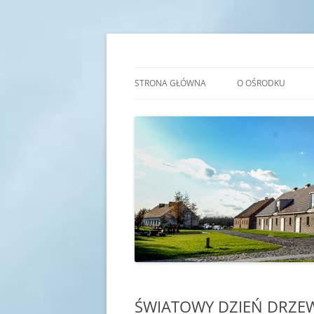
Przejdź
do
treści
Transgraniczny Ośro
STRONA GŁÓWNA
O OŚRODKU
IDEA
HISTORIA
KADRA
SALE EDUKACYJNE
ŚWIATOWY DZIEŃ DRZE