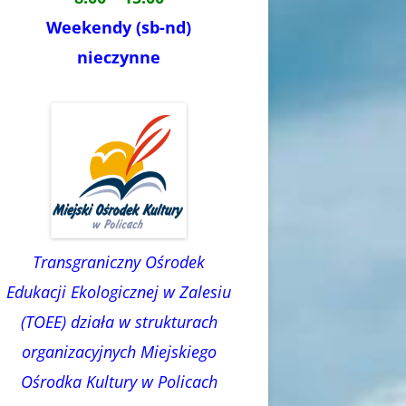
Weekendy (sb-nd)
nieczynne
Transgraniczny Ośrodek
Edukacji Ekologicznej w Zalesiu
(TOEE) działa w strukturach
organizacyjnych Miejskiego
Ośrodka Kultury w Policach