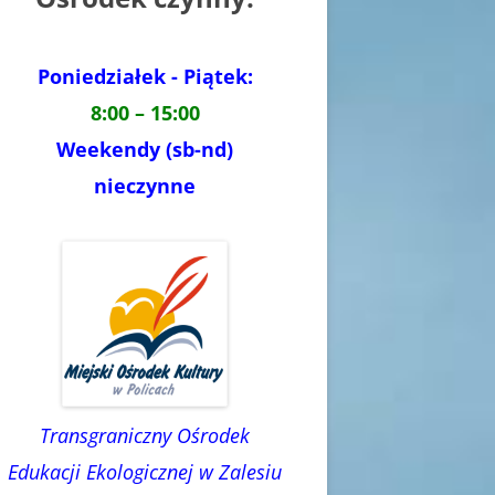
Poniedziałek - Piątek:
8:00 – 15:00
Weekendy (sb-nd)
nieczynne
Transgraniczny Ośrodek
Edukacji Ekologicznej w Zalesiu