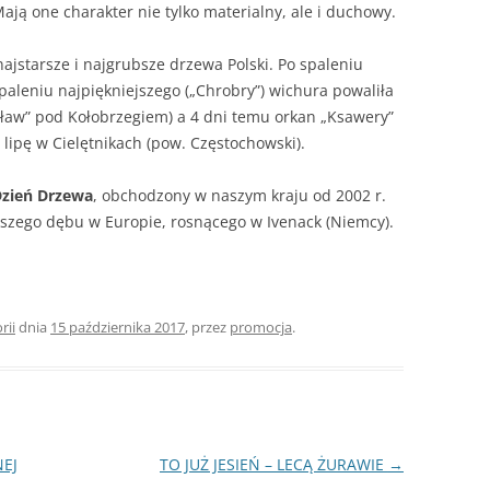
ją one charakter nie tylko materialny, ale i duchowy.
najstarsze i najgrubsze drzewa Polski. Po spaleniu
paleniu najpiękniejszego („Chrobry”) wichura powaliła
esław” pod Kołobrzegiem) a 4 dni temu orkan „Ksawery”
 lipę w Cielętnikach (pow. Częstochowski).
zień Drzewa
, obchodzony w naszym kraju od 2002 r.
szego dębu w Europie, rosnącego w Ivenack (Niemcy).
rii
dnia
15 października 2017
,
przez
promocja
.
EJ
TO JUŻ JESIEŃ – LECĄ ŻURAWIE
→