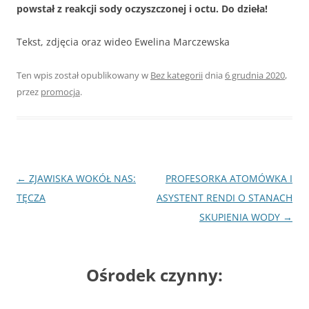
powstał z reakcji sody oczyszczonej i octu.
Do dzieła!
Tekst, zdjęcia oraz wideo Ewelina Marczewska
Ten wpis został opublikowany w
Bez kategorii
dnia
6 grudnia 2020
,
przez
promocja
.
Nawigacja
←
ZJAWISKA WOKÓŁ NAS:
PROFESORKA ATOMÓWKA I
wpisu
TĘCZA
ASYSTENT RENDI O STANACH
SKUPIENIA WODY
→
Ośrodek czynny: