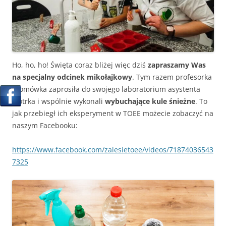
Ho, ho, ho! Święta coraz bliżej więc dziś
zapraszamy Was
na specjalny odcinek mikołajkowy
. Tym razem profesorka
Atomówka zaprosiła do swojego laboratorium asystenta
Piotrka i wspólnie wykonali
wybuchające kule śnieżne
. To
jak przebiegł ich eksperyment w TOEE możecie zobaczyć na
naszym Facebooku:
https://www.facebook.com/zalesietoee/videos/71874036543
7325