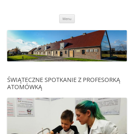
Przejdź
do
Transgraniczny Ośrodek Edukacji
treści
Ekologicznej w Zalesiu
Menu
ŚWIĄTECZNE SPOTKANIE Z PROFESORKĄ
ATOMÓWKĄ