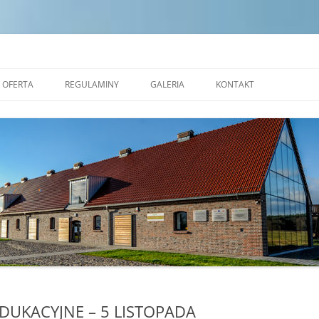
dek Edukacji Ekologicznej w Zales
OFERTA
REGULAMINY
GALERIA
KONTAKT
NAUKOWE WARSZTATY
STANDARDY OCHRONY
OKOLICZNOŚCIOWE
MAŁOLETNICH
PRACOWNIA CERAMICZNA
REGULAMIN POBYTU GRUP W
REZERWAT FORMY
TRANSGRANICZNYM OŚRODKU
EDUKACJI EKOLOGICZNEJ W
ALEJA NAUKI
ZALESIU
SALA EKOSYSTEMÓW
SALA ZJAWISK ATMOSFERYCZNYCH
SALA PLASTYCZNA
DUKACYJNE – 5 LISTOPADA
MOBILNE KINO PRZYRODNICZE