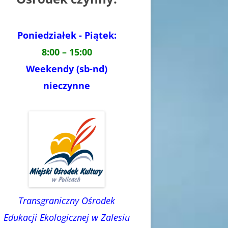
Poniedziałek - Piątek:
8:00 – 15:00
Weekendy (sb-nd)
nieczynne
Transgraniczny Ośrodek
Edukacji Ekologicznej w Zalesiu