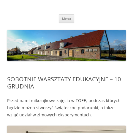
Przejdź
do
Transgraniczny Ośrodek Edukacji
treści
Ekologicznej w Zalesiu
Menu
SOBOTNIE WARSZTATY EDUKACYJNE – 10
GRUDNIA
Przed nami mikołajkowe zajęcia w TOEE, podczas których
będzie można stworzyć świąteczne podarunki, a także
wziąć udział w zimowych eksperymentach.