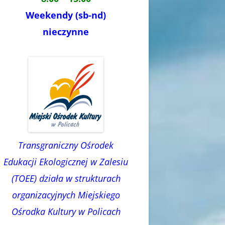
Weekendy (sb-nd)
nieczynne
Transgraniczny Ośrodek
Edukacji Ekologicznej w Zalesiu
(TOEE) działa w strukturach
organizacyjnych Miejskiego
Ośrodka Kultury w Policach