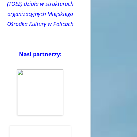
(TOEE) działa w strukturach
organizacyjnych Miejskiego
Ośrodka Kultury w Policach
Nasi partnerzy: