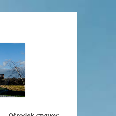
iu
Ośrodek czynny: