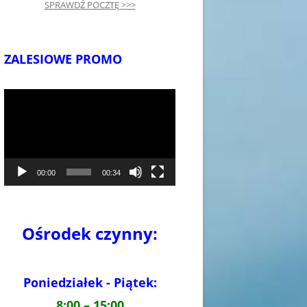
SPRAWDŹ POCZTĘ >>>
ZALESIOWE PROMO
Odtwarzacz
video
00:00
00:34
Ośrodek czynny:
Poniedziałek - Piątek:
8:00 – 15:00