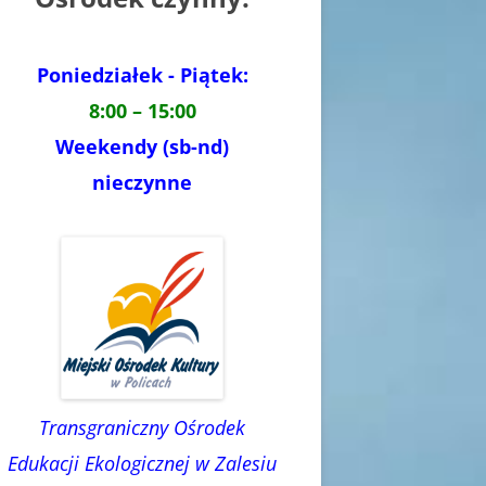
Poniedziałek - Piątek:
8:00 – 15:00
Weekendy (sb-nd)
nieczynne
Transgraniczny Ośrodek
Edukacji Ekologicznej w Zalesiu