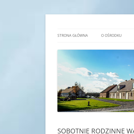
Przejdź
do
treści
Transgraniczny Ośro
STRONA GŁÓWNA
O OŚRODKU
IDEA
HISTORIA
KADRA
SALE EDUKACYJNE
SOBOTNIE RODZINNE WA