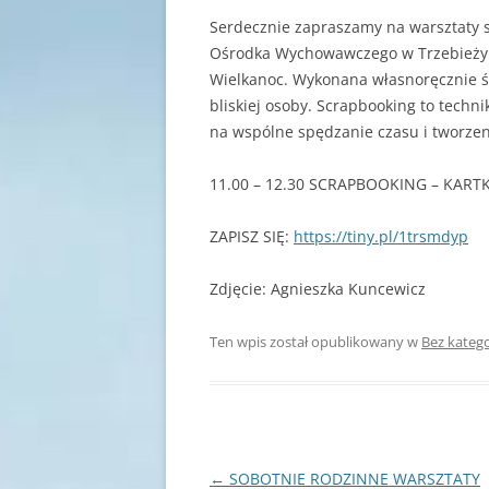
Serdecznie zapraszamy na warsztaty
Ośrodka Wychowawczego w Trzebieży
Wielkanoc. Wykonana własnoręcznie 
bliskiej osoby. Scrapbooking to techni
na wspólne spędzanie czasu i tworzen
11.00 – 12.30 SCRAPBOOKING – KART
ZAPISZ SIĘ:
https://tiny.pl/1trsmdyp
Zdjęcie: Agnieszka Kuncewicz
Ten wpis został opublikowany w
Bez katego
Nawigacja
←
SOBOTNIE RODZINNE WARSZTATY