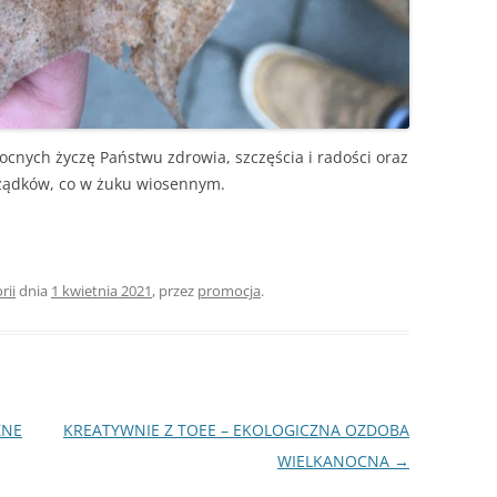
nocnych życzę Państwu zdrowia, szczęścia i radości oraz
orządków, co w żuku wiosennym.
rii
dnia
1 kwietnia 2021
,
przez
promocja
.
ZNE
KREATYWNIE Z TOEE – EKOLOGICZNA OZDOBA
WIELKANOCNA
→