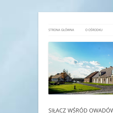
Przejdź
do
treści
Transgraniczny Ośro
STRONA GŁÓWNA
O OŚRODKU
IDEA
HISTORIA
KADRA
SALE EDUKACYJNE
SIŁACZ WŚRÓD OWADÓW