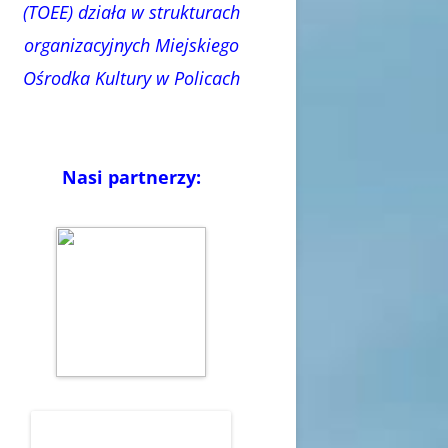
(TOEE) działa w strukturach
organizacyjnych Miejskiego
Ośrodka Kultury w Policach
Nasi partnerzy: