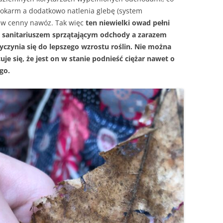
pokarm a dodatkowo natlenia glebę (system
ą w cenny nawóz. Tak więc
ten niewielki owad pełni
m sanitariuszem sprzątającym odchody a zarazem
czynia się do lepszego wzrostu roślin. Nie można
je się, że jest on w stanie podnieść ciężar nawet o
ego.