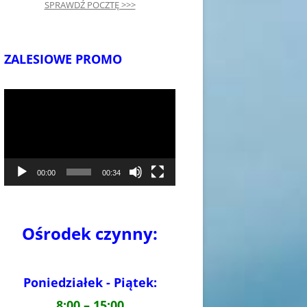
SPRAWDŹ POCZTĘ >>>
ZALESIOWE PROMO
Odtwarzacz
video
00:00
00:34
Ośrodek czynny:
Poniedziałek - Piątek:
8:00 – 15:00