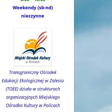
Weekendy (sb-nd)
nieczynne
Transgraniczny Ośrodek
Edukacji Ekologicznej w Zalesiu
(TOEE) działa w strukturach
organizacyjnych Miejskiego
Ośrodka Kultury w Policach