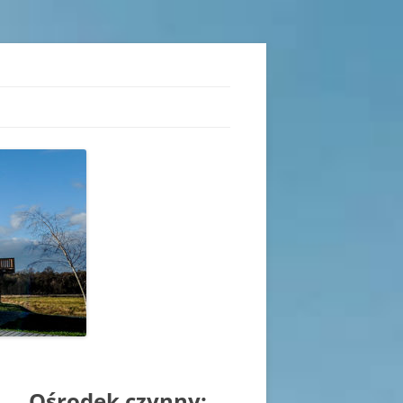
iu
Ośrodek czynny: