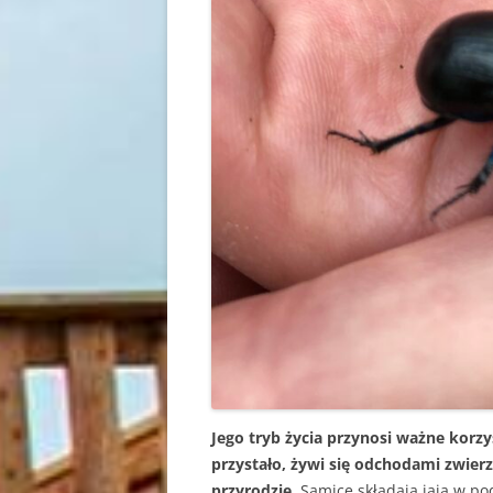
Jego tryb życia przynosi ważne korzy
przystało, żywi się odchodami zwierz
przyrodzie.
Samice składają jaja w p