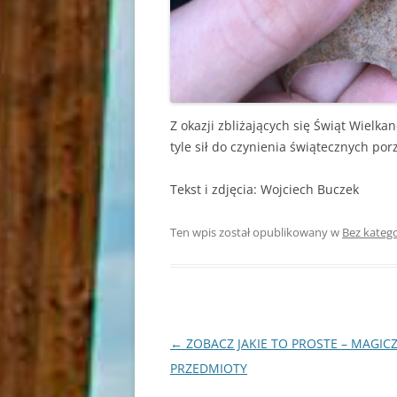
Z okazji zbliżających się Świąt Wielka
tyle sił do czynienia świątecznych p
Tekst i zdjęcia: Wojciech Buczek
Ten wpis został opublikowany w
Bez katego
Nawigacja
←
ZOBACZ JAKIE TO PROSTE – MAGIC
wpisu
PRZEDMIOTY