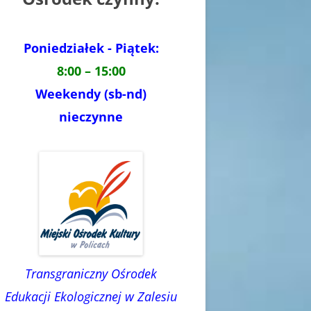
Poniedziałek - Piątek:
8:00 – 15:00
Weekendy (sb-nd)
nieczynne
Transgraniczny Ośrodek
Edukacji Ekologicznej w Zalesiu