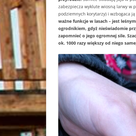
zabezpiecza wyklute wiosną larwy w 
podziemnych korytarzy) i wzbogaca j
ważne funkcje w lasach – jest leśny
ogrodnikiem, gdyż nieświadomie przy
zapomnieć o jego ogromnej sile. Szacu
ok. 1000 razy większy od niego sam