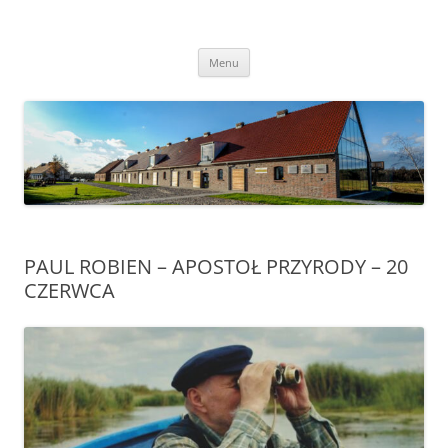
Przejdź
do
Transgraniczny Ośrodek Edukacji
treści
Ekologicznej w Zalesiu
Menu
PAUL ROBIEN – APOSTOŁ PRZYRODY – 20
CZERWCA