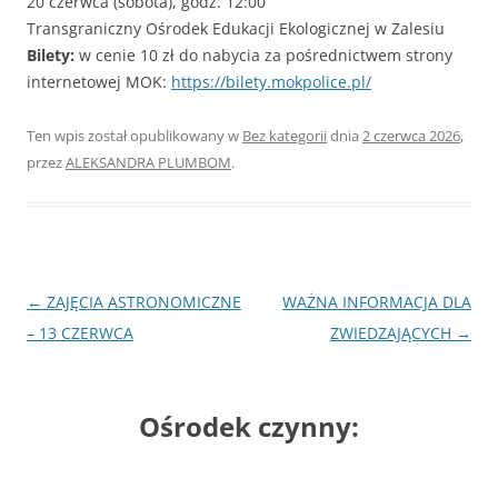
20 czerwca (sobota), godz. 12:00
Transgraniczny Ośrodek Edukacji Ekologicznej w Zalesiu
Bilety:
w cenie 10 zł do nabycia za pośrednictwem strony
internetowej MOK:
https://bilety.mokpolice.pl/
Ten wpis został opublikowany w
Bez kategorii
dnia
2 czerwca 2026
,
przez
ALEKSANDRA PLUMBOM
.
Nawigacja
←
ZAJĘCIA ASTRONOMICZNE
WAŻNA INFORMACJA DLA
wpisu
– 13 CZERWCA
ZWIEDZAJĄCYCH
→
Ośrodek czynny: