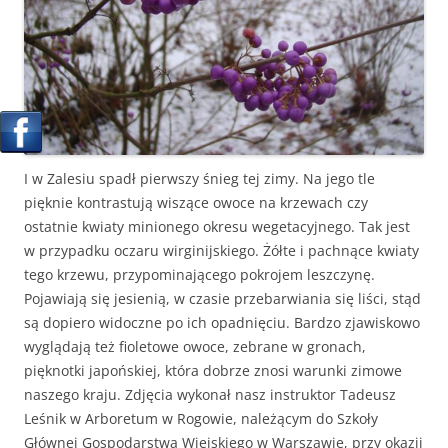
I w Zalesiu spadł pierwszy śnieg tej zimy. Na jego tle
pięknie kontrastują wiszące owoce na krzewach czy
ostatnie kwiaty minionego okresu wegetacyjnego. Tak jest
w przypadku oczaru wirginijskiego. Żółte i pachnące kwiaty
tego krzewu, przypominającego pokrojem leszczynę.
Pojawiają się jesienią, w czasie przebarwiania się liści, stąd
są dopiero widoczne po ich opadnięciu. Bardzo zjawiskowo
wyglądają też fioletowe owoce, zebrane w gronach,
pięknotki japońskiej, która dobrze znosi warunki zimowe
naszego kraju. Zdjęcia wykonał nasz instruktor Tadeusz
Leśnik w Arboretum w Rogowie, należącym do Szkoły
Głównej Gospodarstwa Wiejskiego w Warszawie, przy okazji