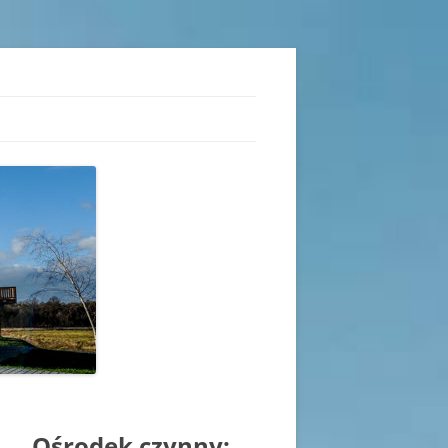
iu
Ośrodek czynny: