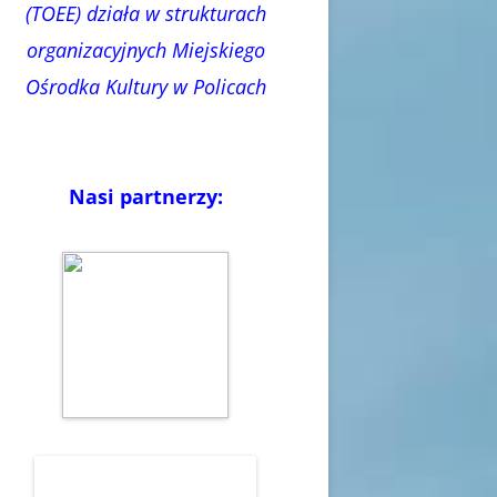
(TOEE) działa w strukturach
organizacyjnych Miejskiego
Ośrodka Kultury w Policach
Nasi partnerzy: