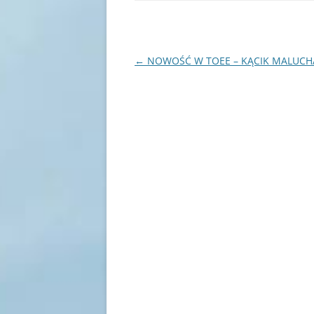
Nawigacja
←
NOWOŚĆ W TOEE – KĄCIK MALUCH
wpisu