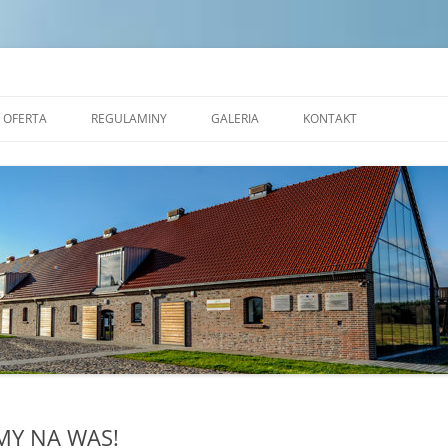
dek Edukacji Ekologicznej w Zales
OFERTA
REGULAMINY
GALERIA
KONTAKT
NAUKOWE WARSZTATY
STANDARDY OCHRONY
OKOLICZNOŚCIOWE
MAŁOLETNICH
PRACOWNIA CERAMICZNA
REGULAMIN POBYTU GRUP W
REZERWAT FORMY
TRANSGRANICZNYM OŚRODKU
EDUKACJI EKOLOGICZNEJ W
ALEJA NAUKI
ZALESIU
SALA EKOSYSTEMÓW
SALA ZJAWISK ATMOSFERYCZNYCH
SALA PLASTYCZNA
MY NA WAS!
MOBILNE KINO PRZYRODNICZE