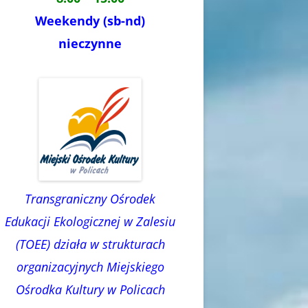
Weekendy (sb-nd)
nieczynne
Transgraniczny Ośrodek
Edukacji Ekologicznej w Zalesiu
(TOEE) działa w strukturach
organizacyjnych Miejskiego
Ośrodka Kultury w Policach