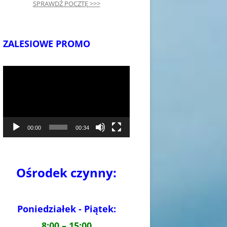
SPRAWDŹ POCZTĘ >>>
ZALESIOWE PROMO
Odtwarzacz
video
00:00
00:34
Ośrodek czynny:
Poniedziałek - Piątek:
8:00 – 15:00