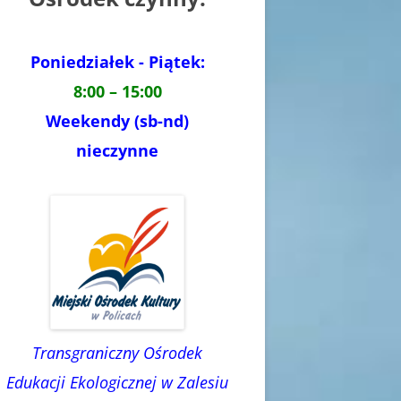
Poniedziałek - Piątek:
8:00 – 15:00
Weekendy (sb-nd)
nieczynne
Transgraniczny Ośrodek
Edukacji Ekologicznej w Zalesiu