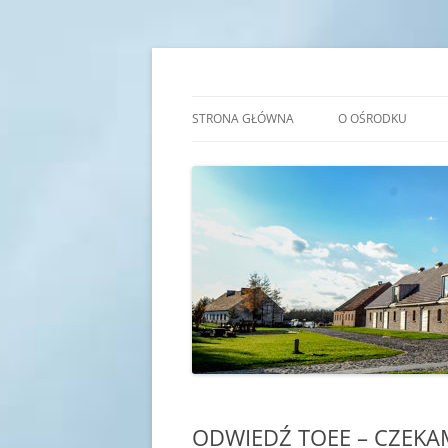
Przejdź
do
treści
Transgraniczny Ośro
STRONA GŁÓWNA
O OŚRODKU
IDEA
HISTORIA
KADRA
SALE EDUKACYJNE
ODWIEDŹ TOEE – CZEKA