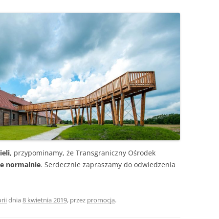
OGRÓD DYDAKTYCZNY
ZAJĘCIA TERENOWE
eli
, przypominamy, że Transgraniczny Ośrodek
je normalnie
. Serdecznie zapraszamy do odwiedzenia
rii
dnia
8 kwietnia 2019
,
przez
promocja
.