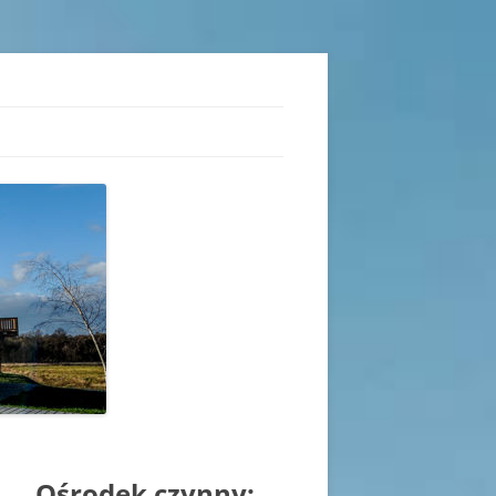
iu
Ośrodek czynny: