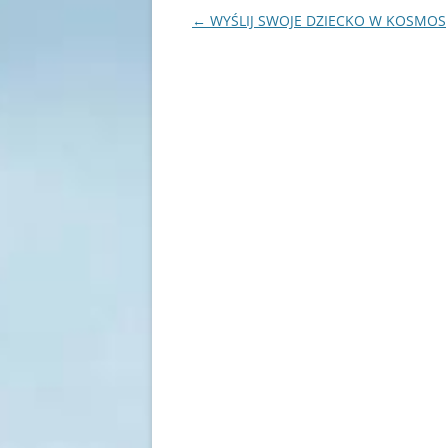
Nawigacja
←
WYŚLIJ SWOJE DZIECKO W KOSMOS
wpisu