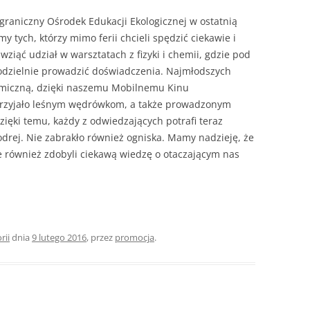
graniczny Ośrodek Edukacji Ekologicznej w ostatnią
śmy tych, którzy mimo ferii chcieli spędzić ciekawie i
 wziąć udział w warsztatach z fizyki i chemii, gdzie pod
odzielnie prowadzić doświadczenia. Najmłodszych
omiczną, dzięki naszemu Mobilnemu Kinu
przyjało leśnym wędrówkom, a także prowadzonym
ęki temu, każdy z odwiedzających potrafi teraz
odrej. Nie zabrakło również ogniska. Mamy nadzieję, że
ale również zdobyli ciekawą wiedzę o otaczającym nas
rii
dnia
9 lutego 2016
,
przez
promocja
.