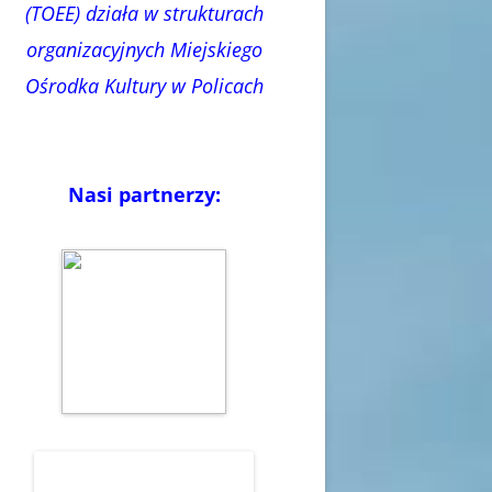
(TOEE) działa w strukturach
organizacyjnych Miejskiego
Ośrodka Kultury w Policach
Nasi partnerzy: