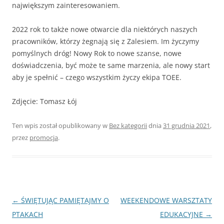
największym zainteresowaniem.
2022 rok to także nowe otwarcie dla niektórych naszych
pracowników, którzy żegnają się z Zalesiem. Im życzymy
pomyślnych dróg! Nowy Rok to nowe szanse, nowe
doświadczenia, być może te same marzenia, ale nowy start
aby je spełnić – czego wszystkim życzy ekipa TOEE.
Zdjęcie: Tomasz Łój
Ten wpis został opublikowany w
Bez kategorii
dnia
31 grudnia 2021
,
przez
promocja
.
Nawigacja
←
ŚWIĘTUJĄC PAMIĘTAJMY O
WEEKENDOWE WARSZTATY
wpisu
PTAKACH
EDUKACYJNE
→