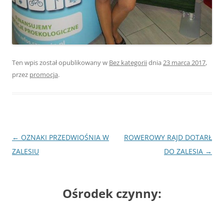
Ten wpis został opublikowany w
Bez kategorii
dnia
23 marca 2017
,
przez
promocja
.
Nawigacja
←
OZNAKI PRZEDWIOŚNIA W
ROWEROWY RAJD DOTARŁ
wpisu
ZALESIU
DO ZALESIA
→
Ośrodek czynny: