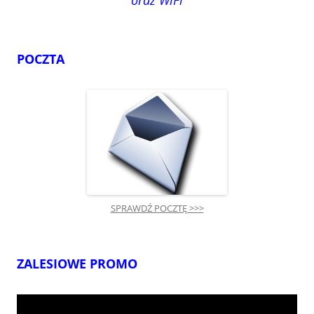
oraz WiFi
POCZTA
SPRAWDŹ POCZTĘ >>>
ZALESIOWE PROMO
Odtwarzacz
video