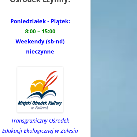
Poniedziałek - Piątek:
8:00 – 15:00
Weekendy (sb-nd)
nieczynne
Transgraniczny Ośrodek
Edukacji Ekologicznej w Zalesiu