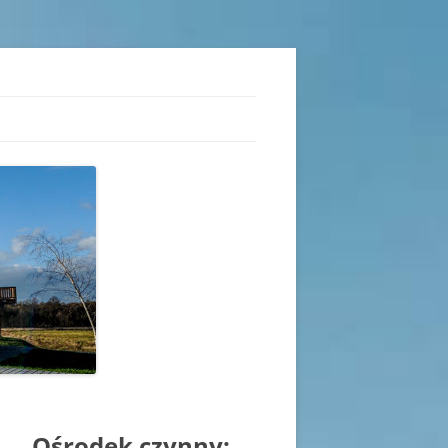
iu
Ośrodek czynny: