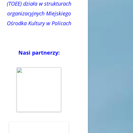
(TOEE) działa w strukturach
organizacyjnych Miejskiego
Ośrodka Kultury w Policach
Nasi partnerzy: