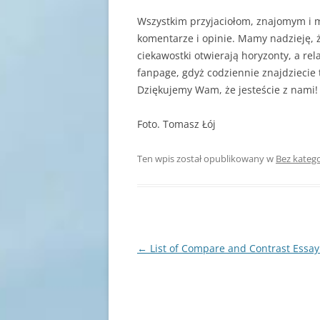
Wszystkim przyjaciołom, znajomym i 
komentarze i opinie. Mamy nadzieję, 
ciekawostki otwierają horyzonty, a rel
fanpage, gdyż codziennie znajdziecie 
Dziękujemy Wam, że jesteście z nami
Foto. Tomasz Łój
Ten wpis został opublikowany w
Bez katego
Nawigacja
←
List of Compare and Contrast Essay
wpisu