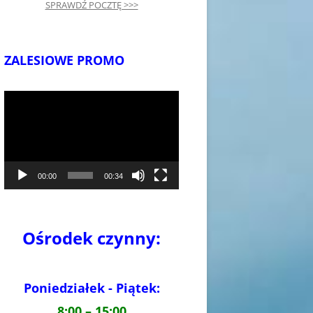
SPRAWDŹ POCZTĘ >>>
ZALESIOWE PROMO
Odtwarzacz
video
00:00
00:34
Ośrodek czynny:
Poniedziałek - Piątek:
8:00 – 15:00