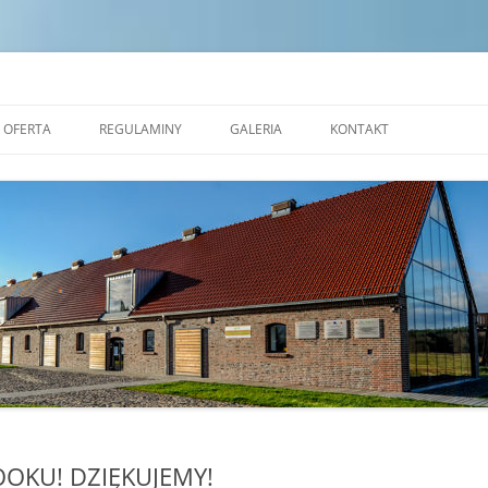
dek Edukacji Ekologicznej w Zales
OFERTA
REGULAMINY
GALERIA
KONTAKT
NAUKOWE WARSZTATY
STANDARDY OCHRONY
OKOLICZNOŚCIOWE
MAŁOLETNICH
PRACOWNIA CERAMICZNA
REGULAMIN POBYTU GRUP W
REZERWAT FORMY
TRANSGRANICZNYM OŚRODKU
EDUKACJI EKOLOGICZNEJ W
ALEJA NAUKI
ZALESIU
SALA EKOSYSTEMÓW
SALA ZJAWISK ATMOSFERYCZNYCH
SALA PLASTYCZNA
OOKU! DZIĘKUJEMY!
MOBILNE KINO PRZYRODNICZE