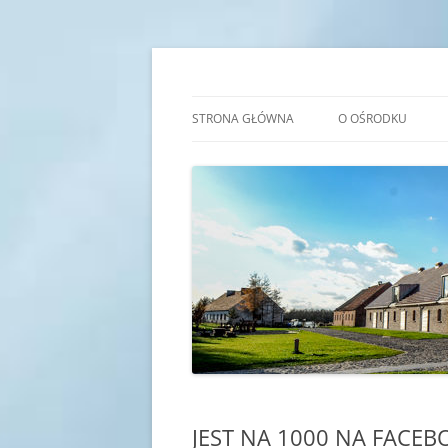
Przejdź
do
treści
Transgraniczny Ośro
STRONA GŁÓWNA
O OŚRODKU
IDEA
HISTORIA
KADRA
SALE EDUKACYJNE
JEST NA 1000 NA FACEB