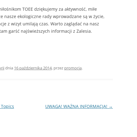
miłośnikom TOEE dziękujemy za aktywność, miłe
że nasze ekologiczne rady wprowadzane są w życie,
acje z wizyt umilają czas. Warto zaglądać na nasz
tam garść najświeższych informacji z Zalesia.
!
rii
dnia
16 października 2014
,
przez
promocja
.
 Topics
UWAGA! WAŻNA INFORMACJA!
→