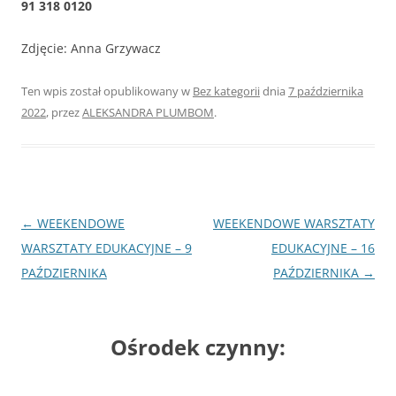
91 318 0120
Zdjęcie: Anna Grzywacz
Ten wpis został opublikowany w
Bez kategorii
dnia
7 października
2022
,
przez
ALEKSANDRA PLUMBOM
.
Nawigacja
←
WEEKENDOWE
WEEKENDOWE WARSZTATY
wpisu
WARSZTATY EDUKACYJNE – 9
EDUKACYJNE – 16
PAŹDZIERNIKA
PAŹDZIERNIKA
→
Ośrodek czynny: