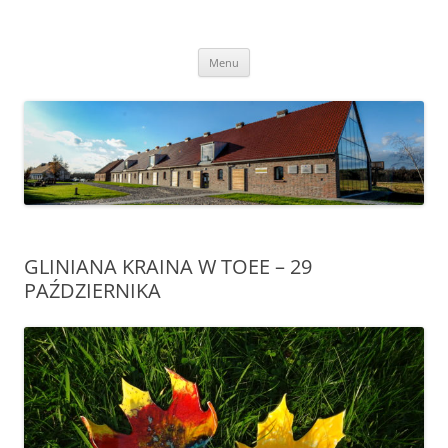
Przejdź
do
Transgraniczny Ośrodek Edukacji
treści
Ekologicznej w Zalesiu
Menu
GLINIANA KRAINA W TOEE – 29
PAŹDZIERNIKA