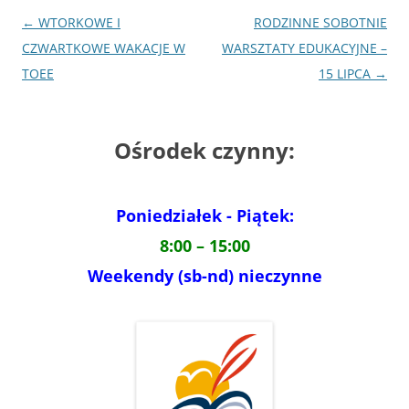
Nawigacja
←
WTORKOWE I
RODZINNE SOBOTNIE
wpisu
CZWARTKOWE WAKACJE W
WARSZTATY EDUKACYJNE –
TOEE
15 LIPCA
→
Ośrodek czynny:
Poniedziałek - Piątek:
8:00 – 15:00
Weekendy (sb-nd) nieczynne