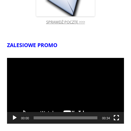
SPRAWDŹ POCZTĘ >>>
ZALESIOWE PROMO
Odtwarzacz
video
00:00
00:34