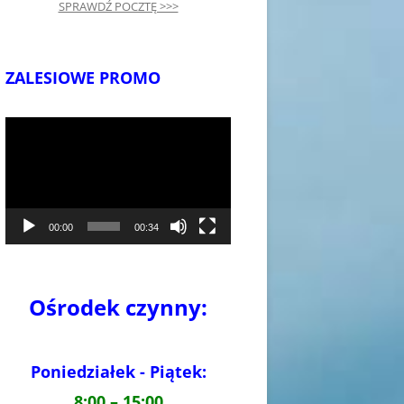
SPRAWDŹ POCZTĘ >>>
ZALESIOWE PROMO
Odtwarzacz
video
00:00
00:34
Ośrodek czynny:
Poniedziałek - Piątek:
8:00 – 15:00