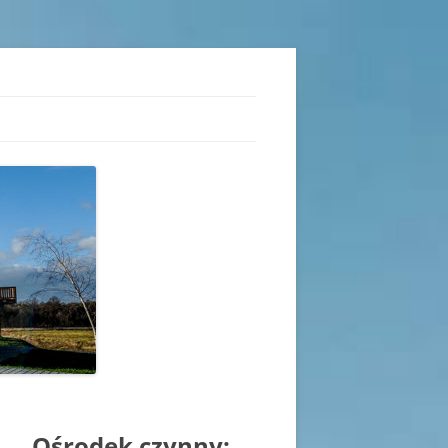
iu
Ośrodek czynny: