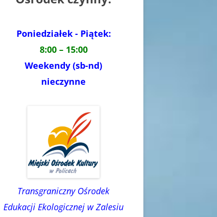
Poniedziałek - Piątek:
8:00 – 15:00
Weekendy (sb-nd)
nieczynne
Transgraniczny Ośrodek
Edukacji Ekologicznej w Zalesiu