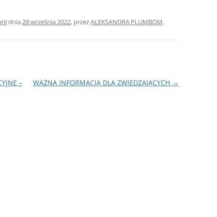
rii
dnia
28 września 2022
,
przez
ALEKSANDRA PLUMBOM
.
YJNE –
WAŻNA INFORMACJA DLA ZWIEDZAJĄCYCH
→