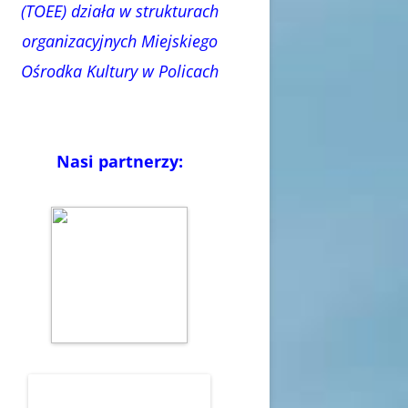
(TOEE) działa w strukturach
organizacyjnych Miejskiego
Ośrodka Kultury w Policach
Nasi partnerzy: