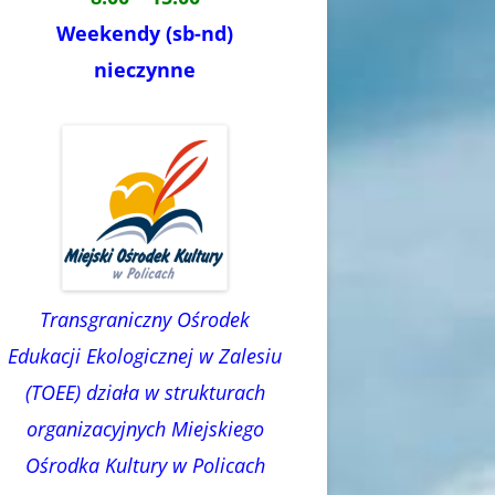
Weekendy (sb-nd)
nieczynne
Transgraniczny Ośrodek
Edukacji Ekologicznej w Zalesiu
(TOEE) działa w strukturach
organizacyjnych Miejskiego
Ośrodka Kultury w Policach