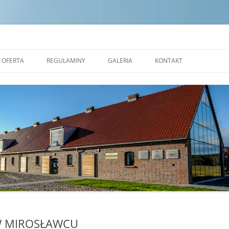
dek Edukacji Ekologicznej w Zales
OFERTA
REGULAMINY
GALERIA
KONTAKT
NAUKOWE WARSZTATY
STANDARDY OCHRONY
OKOLICZNOŚCIOWE
MAŁOLETNICH
PRACOWNIA CERAMICZNA
REGULAMIN POBYTU GRUP W
REZERWAT FORMY
TRANSGRANICZNYM OŚRODKU
EDUKACJI EKOLOGICZNEJ W
ALEJA NAUKI
ZALESIU
SALA EKOSYSTEMÓW
SALA ZJAWISK ATMOSFERYCZNYCH
SALA PLASTYCZNA
W MIROSŁAWCU
MOBILNE KINO PRZYRODNICZE