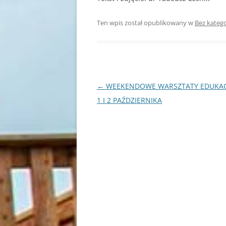
Ten wpis został opublikowany w
Bez katego
Nawigacja
←
WEEKENDOWE WARSZTATY EDUKAC
wpisu
1 I 2 PAŹDZIERNIKA