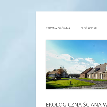
Przejdź
do
treści
Transgraniczny Ośro
STRONA GŁÓWNA
O OŚRODKU
IDEA
HISTORIA
KADRA
SALE EDUKACYJNE
EKOLOGICZNA ŚCIANA 