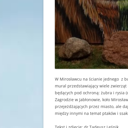
W Mirosławcu na ścianie jednego z b
mural przedstawiający wiele zwierząt
będących pod ochroną: żubra i rysia (
Zagrodzie w Jabłonowie, koło Mirosławc
przejeżdżających przez miasto, ale da
między innymi na temat ptaków i ssa
Tekst i zdjęcie: dr Tadeusz Leśnik