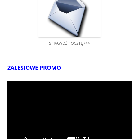
SPRAWDŹ POCZTĘ >>>
ZALESIOWE PROMO
Odtwarzacz
video