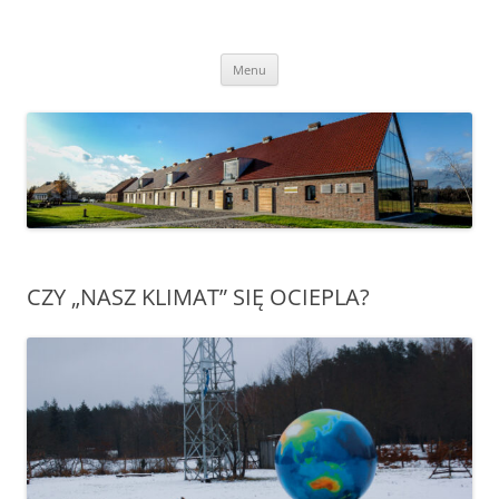
Przejdź
do
Transgraniczny Ośrodek Edukacji
treści
Ekologicznej w Zalesiu
Menu
CZY „NASZ KLIMAT” SIĘ OCIEPLA?