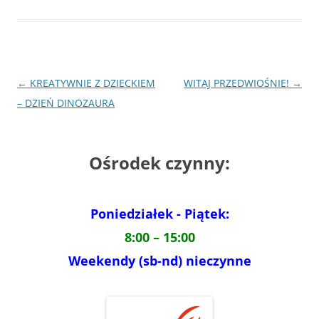
Nawigacja
←
KREATYWNIE Z DZIECKIEM
WITAJ PRZEDWIOŚNIE!
→
wpisu
– DZIEŃ DINOZAURA
Ośrodek czynny:
Poniedziałek - Piątek:
8:00 – 15:00
Weekendy (sb-nd) nieczynne