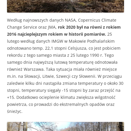
Według najnowszych danych NASA, Copernicus Climate
Change Service oraz JMA,
rok 2020 był na równi z rokiem
2016 najcieplejszym rokiem w historii pomiarów.
25
lutego według danych IMGW w Makowie Podhalańskim
odnotowano temp. 22,1 stopni Celsjusza, co jest pobiciem
rekordu z tego samego miasta z 25 lutego 1990 r. Tego
samego dnia najwyższą lutową temperaturę odnotowała
również Warszawa. Taka sytuacja miała również miejsce
m.in. na Słowacji, Litwie, Szwecji czy Słowenii. W przeciągu
zaledwie kilku dni nastąpiła zmiana temperatury o około 30
stopni, temperatury sięgały -15 stopni by zaraz przejść na
+15. Dodatkowo ocieplenie klimatu zwiększa wilgotność
powietrza, co prowadzi do ekstremalnych opadów oraz
śnieżyc.