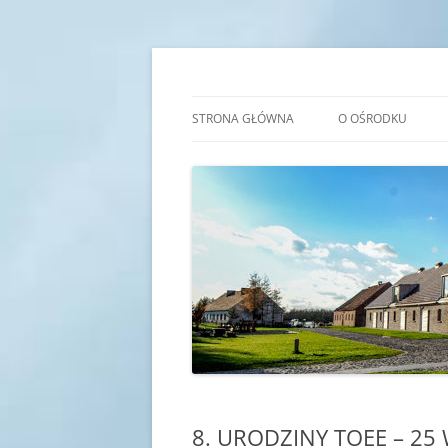
Przejdź
do
treści
Transgraniczny Ośro
STRONA GŁÓWNA
O OŚRODKU
IDEA
HISTORIA
KADRA
SALE EDUKACYJNE
8. URODZINY TOEE – 25