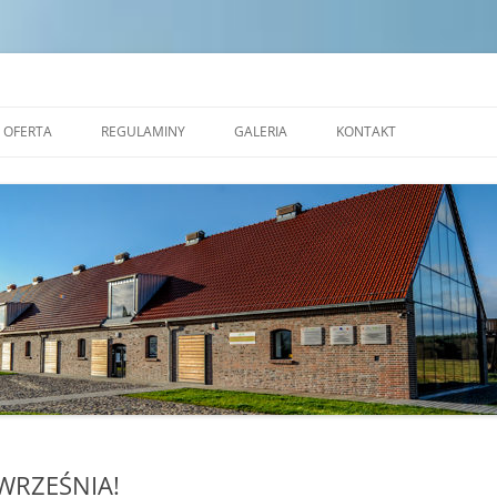
dek Edukacji Ekologicznej w Zales
OFERTA
REGULAMINY
GALERIA
KONTAKT
NAUKOWE WARSZTATY
STANDARDY OCHRONY
OKOLICZNOŚCIOWE
MAŁOLETNICH
PRACOWNIA CERAMICZNA
REGULAMIN POBYTU GRUP W
REZERWAT FORMY
TRANSGRANICZNYM OŚRODKU
EDUKACJI EKOLOGICZNEJ W
ALEJA NAUKI
ZALESIU
SALA EKOSYSTEMÓW
SALA ZJAWISK ATMOSFERYCZNYCH
SALA PLASTYCZNA
 WRZEŚNIA!
MOBILNE KINO PRZYRODNICZE