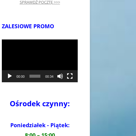
SPRAWDŹ POCZTĘ >>>
ZALESIOWE PROMO
Odtwarzacz
video
00:00
00:34
Ośrodek czynny:
Poniedziałek - Piątek:
8:00 – 15:00