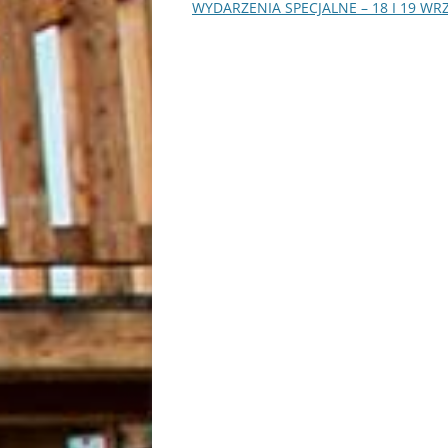
wpisu
WYDARZENIA SPECJALNE – 18 I 19 WR