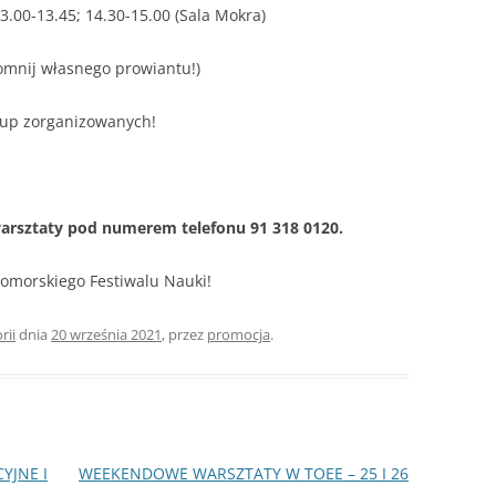
13.00-13.45; 14.30-15.00 (Sala Mokra)
pomnij własnego prowiantu!)
rup zorganizowanych!
warsztaty pod numerem telefonu 91 318 0120.
omorskiego Festiwalu Nauki!
rii
dnia
20 września 2021
,
przez
promocja
.
JNE I
WEEKENDOWE WARSZTATY W TOEE – 25 I 26