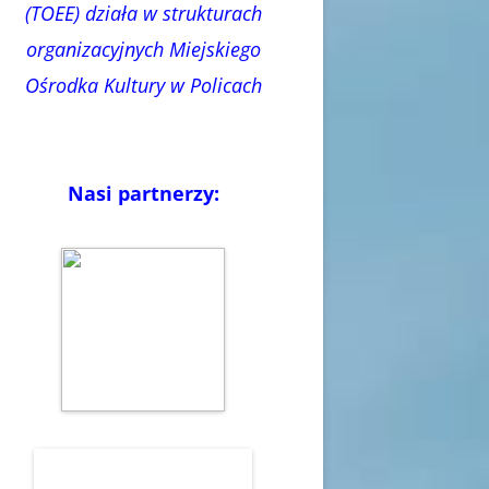
(TOEE) działa w strukturach
organizacyjnych Miejskiego
Ośrodka Kultury w Policach
Nasi partnerzy: