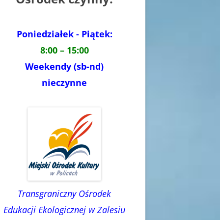
Poniedziałek - Piątek:
8:00 – 15:00
Weekendy (sb-nd)
nieczynne
Transgraniczny Ośrodek
Edukacji Ekologicznej w Zalesiu