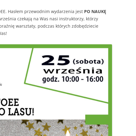
OEE. Hasłem przewodnim wydarzenia jest
PO NAUKĘ
OGRÓD DYDAKTYCZNY
rześnia czekają na Was nasi instruktorzy, którzy
ZAJĘCIA TERENOWE
raźnię warsztaty, podczas których zdobędziecie
Was!