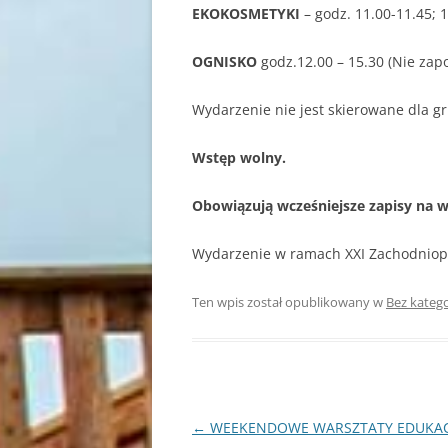
EKOKOSMETYKI
– godz. 11.00-11.45; 
OGNISKO
godz.12.00 – 15.30 (Nie za
Wydarzenie nie jest skierowane dla g
Wstęp wolny.
Obowiązują wcześniejsze zapisy na 
Wydarzenie w ramach XXI Zachodniop
Ten wpis został opublikowany w
Bez katego
Nawigacja
←
WEEKENDOWE WARSZTATY EDUKACY