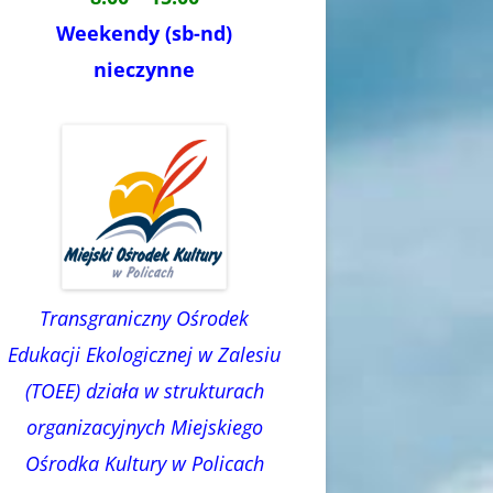
Weekendy (sb-nd)
nieczynne
Transgraniczny Ośrodek
Edukacji Ekologicznej w Zalesiu
(TOEE) działa w strukturach
organizacyjnych Miejskiego
Ośrodka Kultury w Policach