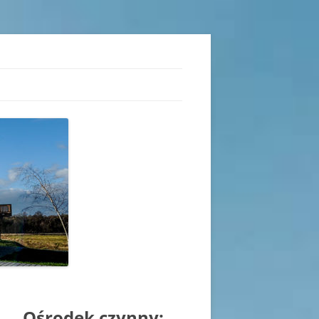
iu
Ośrodek czynny: