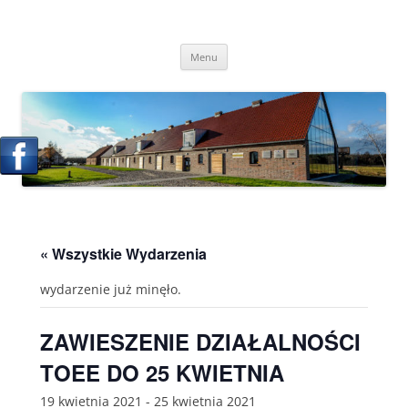
Przejdź
do
Transgraniczny Ośrodek Edukacji
treści
Ekologicznej w Zalesiu
Menu
« Wszystkie Wydarzenia
wydarzenie już minęło.
ZAWIESZENIE DZIAŁALNOŚCI
TOEE DO 25 KWIETNIA
19 kwietnia 2021
-
25 kwietnia 2021