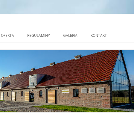
dek Edukacji Ekologicznej w Zales
OFERTA
REGULAMINY
GALERIA
KONTAKT
NAUKOWE WARSZTATY
STANDARDY OCHRONY
OKOLICZNOŚCIOWE
MAŁOLETNICH
PRACOWNIA CERAMICZNA
REGULAMIN POBYTU GRUP W
REZERWAT FORMY
TRANSGRANICZNYM OŚRODKU
EDUKACJI EKOLOGICZNEJ W
ALEJA NAUKI
ZALESIU
SALA EKOSYSTEMÓW
SALA ZJAWISK ATMOSFERYCZNYCH
SALA PLASTYCZNA
MOBILNE KINO PRZYRODNICZE