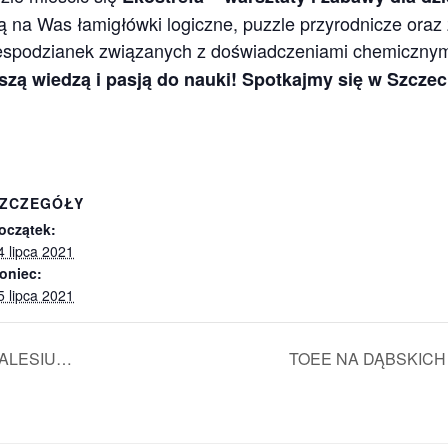
ą na Was łamigłówki logiczne, puzzle przyrodnicze ora
iespodzianek związanych z doświadczeniami chemicznymi
szą wiedzą i pasją do nauki! Spotkajmy się w Szczec
ZCZEGÓŁY
oczątek:
4 lipca 2021
oniec:
5 lipca 2021
ALESIU…
TOEE NA DĄBSKIC