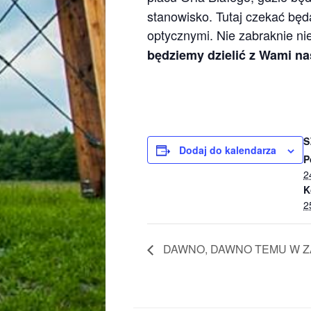
stanowisko. Tutaj czekać będ
optycznymi. Nie zabraknie n
będziemy dzielić z Wami na
S
Dodaj do kalendarza
P
2
K
2
DAWNO, DAWNO TEMU W Z