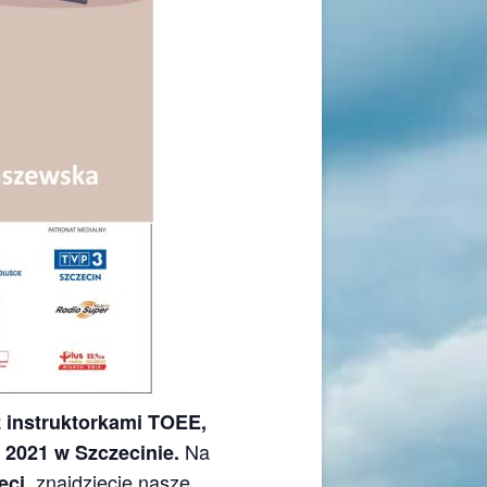
 z instruktorkami TOEE,
Na
2021 w Szczecinie.
, znajdziecie nasze
eci