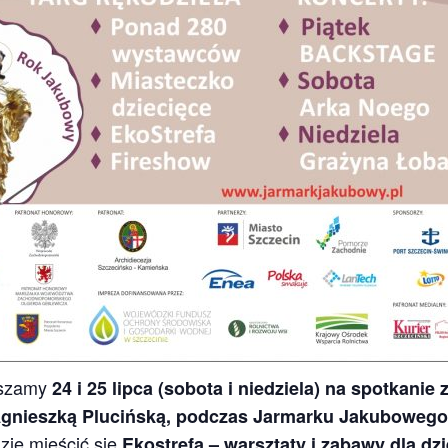
aszamy
24 i 25 lipca (sobota i niedziela) na spotkanie
gnieszką Plucińską, podczas Jarmarku Jakubowego 
zie mieścić się
Ekostrefa – warsztaty i zabawy dla dzi